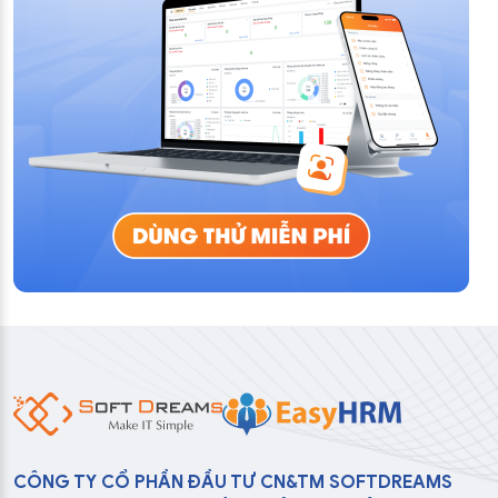
CÔNG TY CỔ PHẦN ĐẦU TƯ CN&TM SOFTDREAMS