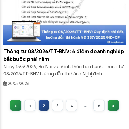
Thông tư 08/2026/TT-BNV: 6 điểm doanh nghiệp
bắt buộc phải nắm
Ngày 15/5/2026, Bộ Nội vụ chính thức ban hành Thông tư
08/2026/TT-BNV hướng dẫn thi hành Nghị định
337/2025/NĐ-CP về hợp đồng lao động điện tử, có hiệu
20/05/2026
lực từ ngày 01/7/2026 – cùng thời điểm Nền tảng hợp
đồng lao động điện tử quốc gia chính thức vận hành.
Trong bài viết này, Phần […]
…
«
1
2
3
4
6
»