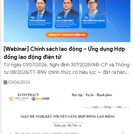
[Webinar] Chính sách lao động – Ứng dụng Hợp
đồng lao động điện tử
Từ ngày 01/07/2026, Nghị định 337/2025/NĐ-CP và Thông
tư 08/2026/TT-BNV chính thức có hiệu lực — đặt ra hàng
loạt yêu cầu pháp lý mới mà doanh nghiệp buộc phải tuân
03/06/2026
thủ trong việc giao kết và quản lý hợp đồng lao động. Để
giúp doanh nghiệp và bộ phận nhân sự nắm bắt kịp […]