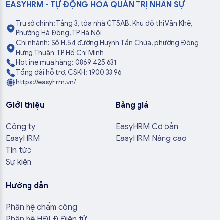
EASYHRM - TỰ ĐỘNG HÓA QUẢN TRỊ NHÂN SỰ
Trụ sở chính: Tầng 3, tòa nhà CT5AB, Khu đô thị Văn Khê,
Phường Hà Đông, TP Hà Nội
Chi nhánh: Số H.54 đường Huỳnh Tấn Chùa, phường Đông
Hưng Thuận, TP Hồ Chí Minh
Hotline mua hàng: 0869 425 631
Tổng đài hỗ trợ, CSKH: 1900 33 96
https://easyhrm.vn/
Giới thiệu
Bảng giá
Công ty
EasyHRM Cơ bản
EasyHRM
EasyHRM Nâng cao
Tin tức
Sự kiện
Hướng dẫn
Phân hệ chấm công
Phân hệ HĐLĐ Điện tử