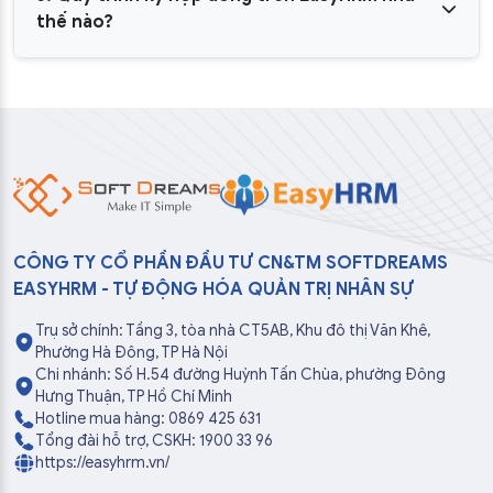
thế nào?
CÔNG TY CỔ PHẦN ĐẦU TƯ CN&TM SOFTDREAMS
EASYHRM - TỰ ĐỘNG HÓA QUẢN TRỊ NHÂN SỰ
Trụ sở chính: Tầng 3, tòa nhà CT5AB, Khu đô thị Văn Khê,
Phường Hà Đông, TP Hà Nội
Chi nhánh: Số H.54 đường Huỳnh Tấn Chùa, phường Đông
Hưng Thuận, TP Hồ Chí Minh
Hotline mua hàng: 0869 425 631
Tổng đài hỗ trợ, CSKH: 1900 33 96
https://easyhrm.vn/