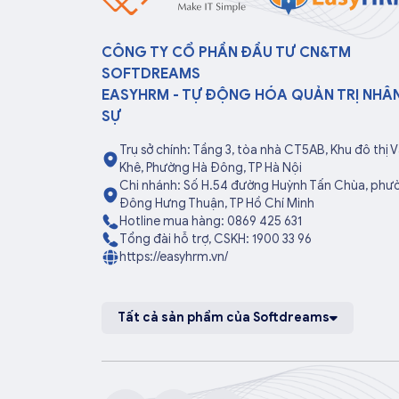
CÔNG TY CỔ PHẦN ĐẦU TƯ CN&TM
SOFTDREAMS
EASYHRM - TỰ ĐỘNG HÓA QUẢN TRỊ NHÂ
SỰ
Trụ sở chính: Tầng 3, tòa nhà CT5AB, Khu đô thị 
Khê, Phường Hà Đông, TP Hà Nội
Chi nhánh: Số H.54 đường Huỳnh Tấn Chùa, phư
Đông Hưng Thuận, TP Hồ Chí Minh
Hotline mua hàng: 0869 425 631
Tổng đài hỗ trợ, CSKH: 1900 33 96
https://easyhrm.vn/
Tất cả sản phẩm của Softdreams