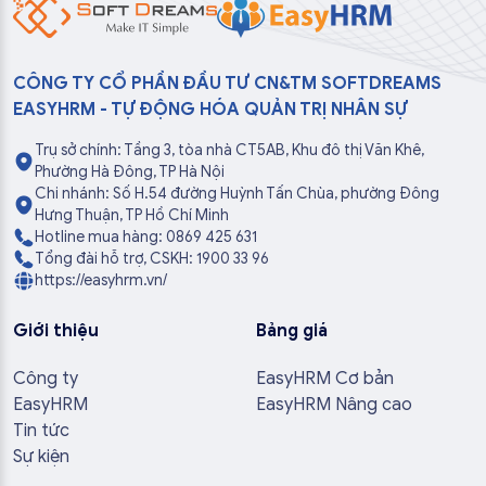
CÔNG TY CỔ PHẦN ĐẦU TƯ CN&TM SOFTDREAMS
EASYHRM - TỰ ĐỘNG HÓA QUẢN TRỊ NHÂN SỰ
Trụ sở chính: Tầng 3, tòa nhà CT5AB, Khu đô thị Văn Khê,
Phường Hà Đông, TP Hà Nội
Chi nhánh: Số H.54 đường Huỳnh Tấn Chùa, phường Đông
Hưng Thuận, TP Hồ Chí Minh
Hotline mua hàng: 0869 425 631
Tổng đài hỗ trợ, CSKH: 1900 33 96
https://easyhrm.vn/
Giới thiệu
Bảng giá
Công ty
EasyHRM Cơ bản
EasyHRM
EasyHRM Nâng cao
Tin tức
Sự kiện