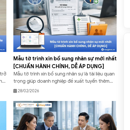
e
Mẫu tờ trình xin bổ sung nhân sự mới nhất
[CHUẨN HÀNH CHÍNH, DỄ ÁP DỤNG]
trở
Mẫu tờ trình xin bổ sung nhân sự là tài liệu quan
n,
trọng giúp doanh nghiệp đề xuất tuyển thêm
người bài bản, đúng quy trình và thuyết phục
28/02/2026
đây
ban lãnh đạo phê duyệt nhanh chóng. Bài viết
mọi
dưới đây Phần mềm quản lý nhân sự EasyHRM sẽ
cung cấp mẫu chuẩn, dễ áp dụng […]