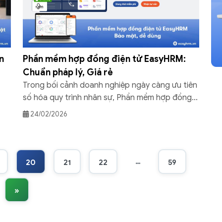
n
Phần mềm hợp đồng điện tử EasyHRM:
Chuẩn pháp lý, Giá rẻ
Trong bối cảnh doanh nghiệp ngày càng ưu tiên
số hóa quy trình nhân sự, Phần mềm hợp đồng
điện tử EasyHRM trở thành giải pháp tối ưu giúp
24/02/2026
ký kết nhanh hơn, bảo mật hơn và tiện lợi hơn.
ài
Nền tảng đáp ứng đầy đủ tiêu chuẩn pháp lý,
tích hợp quy trình ký […]
…
20
21
22
59
»