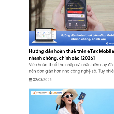
Hướng dẫn hoàn thuế trên eTax Mobil
nhanh chóng, chính xác [2026]
Việc hoàn thuế thu nhập cá nhân hiện nay đã 
nên đơn giản hơn nhờ công nghệ số. Tuy nhiê
nhiều cá nhân vẫn lúng túng khi thực hiện thủ
02/03/2026
tục hoàn thuế trên eTax Mobile. Bài viết sau 
của Phần mềm nhân sự EasyHRM sẽ giải đáp 
thắc mắc giúp bạn […]