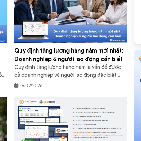
Quy định tăng lương hàng năm mới nhất:
Doanh nghiệp & người lao động cần biết
Quy định tăng lương hàng năm là vấn đề được
ỏ
cả doanh nghiệp và người lao động đặc biệt
quan tâm trong quá trình quản trị nhân sự và
26/02/2026
ỉ
làm việc lâu dài. Việc hiểu đúng quy định pháp
 có
luật về tăng lương giúp doanh nghiệp xây dựng
chính sách phù hợp, đồng thời giúp […]