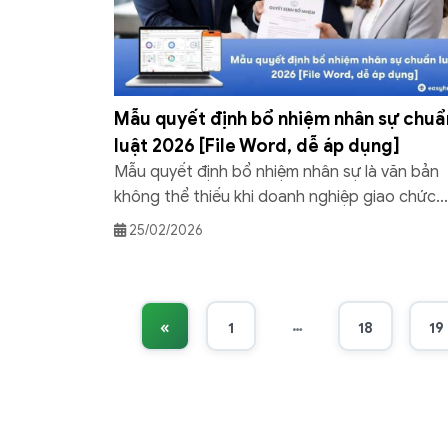
Mẫu quyết định bổ nhiệm nhân sự chuẩ
luật 2026 [File Word, dễ áp dụng]
Mẫu quyết định bổ nhiệm nhân sự là văn bản
không thể thiếu khi doanh nghiệp giao chức
danh, quyền hạn cho người lao động. Việc sử
25/02/2026
dụng đúng mẫu giúp bảo đảm giá trị pháp lý,
tránh rủi ro và thống nhất quản trị nhân sự. B
viết dưới đây Phần mềm quản trị […]
…
«
1
18
19