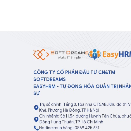
CÔNG TY CỔ PHẦN ĐẦU TƯ CN&TM
SOFTDREAMS
EASYHRM - TỰ ĐỘNG HÓA QUẢN TRỊ NHÂ
SỰ
Trụ sở chính: Tầng 3, tòa nhà CT5AB, Khu đô thị 
Khê, Phường Hà Đông, TP Hà Nội
Chi nhánh: Số H.54 đường Huỳnh Tấn Chùa, phư
Đông Hưng Thuận, TP Hồ Chí Minh
Hotline mua hàng: 0869 425 631