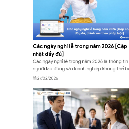
Các ngày nghỉ lễ trong năm 2026 [Cập
nhật đầy đủ]
Các ngày nghỉ lễ trong năm 2026 là thông tin
người lao động và doanh nghiệp không thể b
qua để chủ động kế hoạch làm việc, du lịch và
27/02/2026
kinh doanh. Năm 2026 có bao nhiêu ngày ngh
hưởng nguyên lương, nghỉ lễ rơi vào thứ mấy,
được nghỉ bù không? Bài viết […]