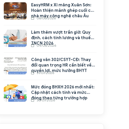
EasyHRM x Xi măng Xuân Sơn:
Hoàn thiện mảnh ghép cuối cho
nhà máy công nghệ châu Âu
06/08/2026
Làm thêm vượt trần giờ: Quy
định, cách tính lương và thuế
TNCN 2026
04/08/2026
Công văn 302/CSYT-CĐ: Thay
đổi quan trọng HR cần biết về
quyền lợi, mức hưởng BHYT
31/07/2026
Mức đóng BHXH 2026 mới nhất:
Cập nhật cách tính và mức
đóng theo từng trường hợp
30/07/2026