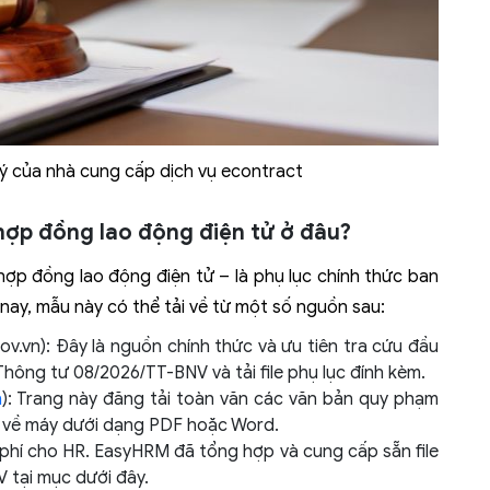
lý của nhà cung cấp dịch vụ econtract
 hợp đồng lao động điện tử ở đâu?
hợp đồng lao động điện tử – là phụ lục chính thức ban
ay, mẫu này có thể tải về từ một số nguồn sau:
v.vn): Đây là nguồn chính thức và ưu tiên tra cứu đầu
Thông tư 08/2026/TT-BNV và tải file phụ lục đính kèm.
n
): Trang này đăng tải toàn văn các văn bản quy phạm
ếp về máy dưới dạng PDF hoặc Word.
 phí cho HR. EasyHRM đã tổng hợp và cung cấp sẵn file
 tại mục dưới đây.