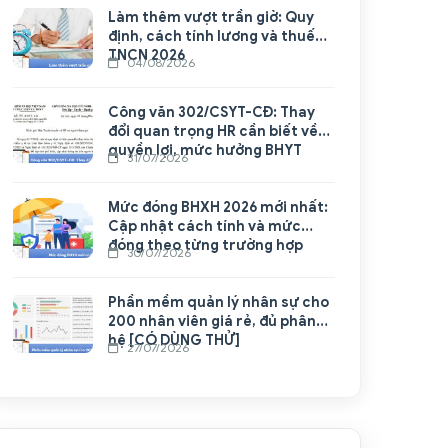
Làm thêm vượt trần giờ: Quy
định, cách tính lương và thuế
TNCN 2026
04/08/2026
Công văn 302/CSYT-CĐ: Thay
đổi quan trọng HR cần biết về
quyền lợi, mức hưởng BHYT
31/07/2026
Mức đóng BHXH 2026 mới nhất:
Cập nhật cách tính và mức
đóng theo từng trường hợp
30/07/2026
Phần mềm quản lý nhân sự cho
200 nhân viên giá rẻ, đủ phân
hệ [CÓ DÙNG THỬ]
27/07/2026