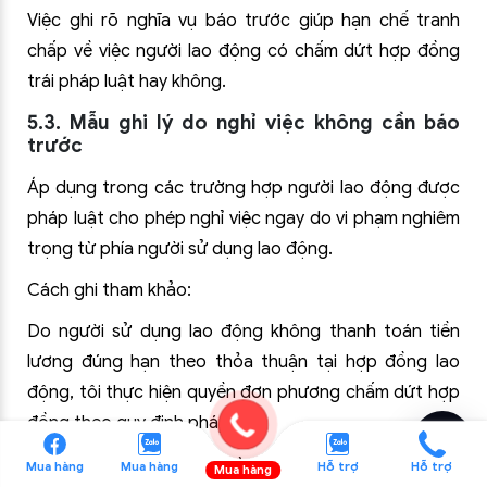
Việc ghi rõ nghĩa vụ báo trước giúp hạn chế tranh
chấp về việc người lao động có chấm dứt hợp đồng
trái pháp luật hay không.
5.3. Mẫu ghi lý do nghỉ việc không cần báo
trước
Áp dụng trong các trường hợp người lao động được
pháp luật cho phép nghỉ việc ngay do vi phạm nghiêm
trọng từ phía người sử dụng lao động.
Cách ghi tham khảo:
Do người sử dụng lao động không thanh toán tiền
lương đúng hạn theo thỏa thuận tại hợp đồng lao
động, tôi thực hiện quyền đơn phương chấm dứt hợp
đồng theo quy định pháp luật.
Cách ghi này tập trung vào bản chất vi phạm, tránh
Mua hàng
Mua hàng
Hỗ trợ
Hỗ trợ
Mua hàng