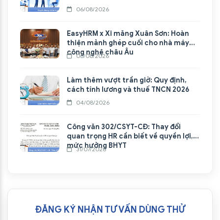
06/08/2026
EasyHRM x Xi măng Xuân Sơn: Hoàn
thiện mảnh ghép cuối cho nhà máy
công nghệ châu Âu
06/08/2026
Làm thêm vượt trần giờ: Quy định,
cách tính lương và thuế TNCN 2026
04/08/2026
Công văn 302/CSYT-CĐ: Thay đổi
quan trọng HR cần biết về quyền lợi,
mức hưởng BHYT
31/07/2026
ĐĂNG KÝ NHẬN TƯ VẤN DÙNG THỬ