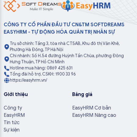
CÔNG TY CỔ PHẦN ĐẦU TƯ CN&TM SOFTDREAMS
EASYHRM - TỰ ĐỘNG HÓA QUẢN TRỊ NHÂN SỰ
Trụ sở chính: Tầng 3, tòa nhà CT5AB, Khu đô thị Văn Khê,
Phường Hà Đông, TP Hà Nội
Chi nhánh: Số H.54 đường Huỳnh Tấn Chùa, phường Đông
Hưng Thuận, TP Hồ Chí Minh
Hotline mua hàng: 0869 425 631
Tổng đài hỗ trợ, CSKH: 1900 33 96
https://easyhrm.vn/
Giới thiệu
Bảng giá
Công ty
EasyHRM Cơ bản
EasyHRM
EasyHRM Nâng cao
Tin tức
Sự kiện