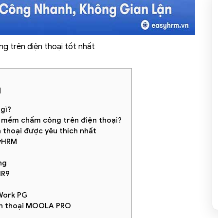
 trên điện thoại tốt nhất
]
 gì?
n mềm chấm công trên điện thoại?
 thoại được yêu thích nhất
syHRM
ng
HR9
Work PG
ện thoại MOOLA PRO