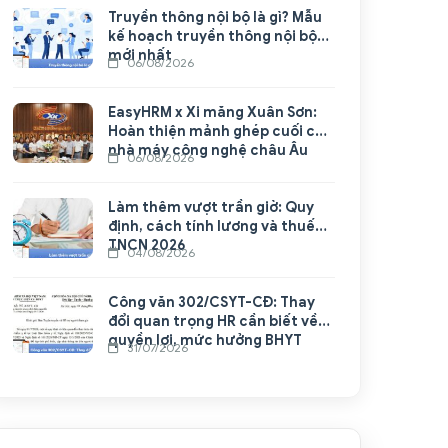
Truyền thông nội bộ là gì? Mẫu
kế hoạch truyền thông nội bộ
mới nhất
06/08/2026
EasyHRM x Xi măng Xuân Sơn:
Hoàn thiện mảnh ghép cuối cho
nhà máy công nghệ châu Âu
06/08/2026
Làm thêm vượt trần giờ: Quy
định, cách tính lương và thuế
TNCN 2026
04/08/2026
Công văn 302/CSYT-CĐ: Thay
đổi quan trọng HR cần biết về
quyền lợi, mức hưởng BHYT
31/07/2026