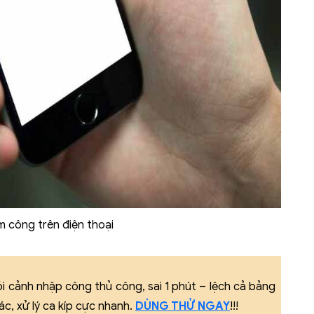
 công trên điện thoại
cảnh nhập công thủ công, sai 1 phút – lệch cả bảng
c, xử lý ca kíp cực nhanh.
DÙNG THỬ NGAY
!!!