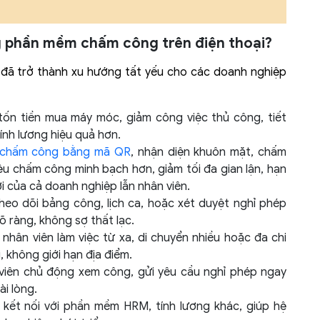
g phần mềm chấm công trên điện thoại?
đã trở thành xu hướng tất yếu cho các doanh nghiệp
ốn tiền mua máy móc, giảm công việc thủ công, tiết
tính lương hiệu quả hơn.
chấm công bằng mã QR
, nhận diện khuôn mặt, chấm
ệu chấm công minh bạch hơn, giảm tối đa gian lận, hạn
ợi của cả doanh nghiệp lẫn nhân viên.
heo dõi bảng công, lịch ca, hoặc xét duyệt nghỉ phép
õ ràng, không sợ thất lạc.
hân viên làm việc từ xa, di chuyển nhiều hoặc đa chi
 không giới hạn địa điểm.
iên chủ động xem công, gửi yêu cầu nghỉ phép ngay
ài lòng.
kết nối với phần mềm HRM, tính lương khác, giúp hệ