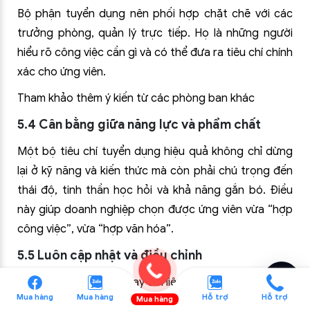
Bộ phận tuyển dụng nên phối hợp chặt chẽ với các
trưởng phòng, quản lý trực tiếp. Họ là những người
hiểu rõ công việc cần gì và có thể đưa ra tiêu chí chính
xác cho ứng viên.
Tham khảo thêm ý kiến từ các phòng ban khác
5.4 Cân bằng giữa năng lực và phẩm chất
Một bộ tiêu chí tuyển dụng hiệu quả không chỉ dừng
lại ở kỹ năng và kiến thức mà còn phải chú trọng đến
thái độ, tinh thần học hỏi và khả năng gắn bó. Điều
này giúp doanh nghiệp chọn được ứng viên vừa “hợp
công việc”, vừa “hợp văn hóa”.
5.5 Luôn cập nhật và điều chỉnh
Thị trường lao động thay đổi liên tục, vì vậy bộ tiêu chí
Mua hàng
Mua hàng
Hỗ trợ
Hỗ trợ
Mua hàng
tuyển dụng cũng cần được rà soát, điều chỉnh định kỳ