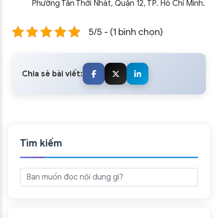
Phường Tân Thới Nhất, Quận 12, TP. Hồ Chí Minh.
5/5 - (1 bình chọn)
Chia sẻ bài viết:
Tìm kiếm