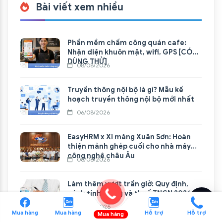
Bài viết xem nhiều
Phần mềm chấm công quán cafe:
Nhận diện khuôn mặt, wifi, GPS [CÓ
DÙNG THỬ]
08/08/2026
Truyền thông nội bộ là gì? Mẫu kế
hoạch truyền thông nội bộ mới nhất
06/08/2026
EasyHRM x Xi măng Xuân Sơn: Hoàn
thiện mảnh ghép cuối cho nhà máy
công nghệ châu Âu
06/08/2026
Làm thêm vượt trần giờ: Quy định,
cách tính lương và thuế TNCN 2026
04/08/2026
Mua hàng
Mua hàng
Hỗ trợ
Hỗ trợ
Mua hàng