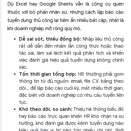
Dù Excel hay Google Sheets vẫn là công cụ quen
thuộc với bộ phận nhân sự, nhưng cách lập báo cáo
tuyển dụng thủ công lại tiềm ẩn nhiều bất cập, nhất là
khi doanh nghiệp mở rộng quy mô.
Dễ sai sót, thiếu đồng bộ:
Nhập liệu thủ công
rất dễ dẫn đến nhầm lẫn công thức hoặc thao
tác sai, làm sai lệch kết quả phân tích và khiến
việc đánh giá hiệu quả tuyển dụng không chính
xác.
Tốn thời gian tổng hợp:
HR thường phải gom
thông tin từ đủ nguồn: email, file CV, bảng theo
dõi… để lập báo cáo cuối kỳ, mất nhiều thời gian,
đặc biệt với doanh nghiệp có nhu cầu tuyển liên
tục.
Khó theo dõi, so sánh:
Thiếu hệ thống biểu đồ
hay báo cáo trực quan khiến HR khó nhận ra xu
hướng, khó đánh giá được kênh tuyển dụng nào
hiệu quả hay vị trí nào tốn nhiều chi phí, thời