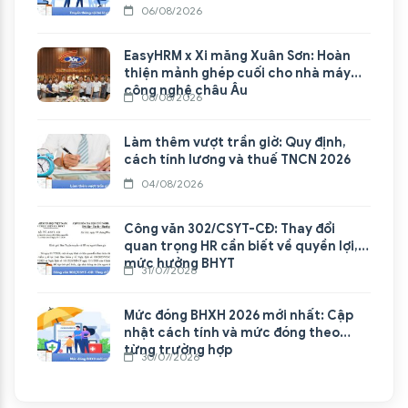
06/08/2026
EasyHRM x Xi măng Xuân Sơn: Hoàn
thiện mảnh ghép cuối cho nhà máy
công nghệ châu Âu
06/08/2026
Làm thêm vượt trần giờ: Quy định,
cách tính lương và thuế TNCN 2026
04/08/2026
Công văn 302/CSYT-CĐ: Thay đổi
quan trọng HR cần biết về quyền lợi,
mức hưởng BHYT
31/07/2026
Mức đóng BHXH 2026 mới nhất: Cập
nhật cách tính và mức đóng theo
từng trường hợp
30/07/2026