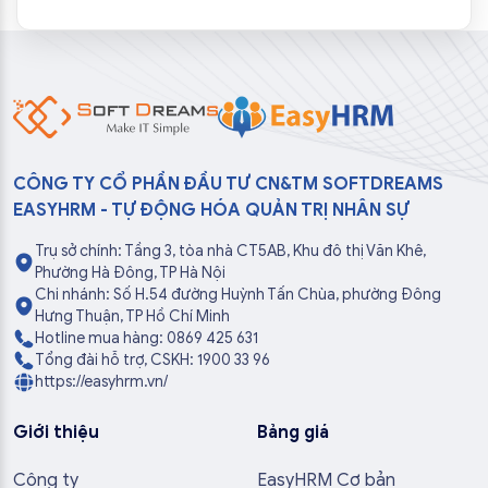
CÔNG TY CỔ PHẦN ĐẦU TƯ CN&TM SOFTDREAMS
EASYHRM - TỰ ĐỘNG HÓA QUẢN TRỊ NHÂN SỰ
Trụ sở chính: Tầng 3, tòa nhà CT5AB, Khu đô thị Văn Khê,
Phường Hà Đông, TP Hà Nội
Chi nhánh: Số H.54 đường Huỳnh Tấn Chùa, phường Đông
Hưng Thuận, TP Hồ Chí Minh
Hotline mua hàng: 0869 425 631
Tổng đài hỗ trợ, CSKH: 1900 33 96
https://easyhrm.vn/
Giới thiệu
Bảng giá
Công ty
EasyHRM Cơ bản