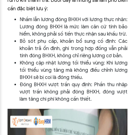
rủi ro khi thanh tra. Dưới đây là những sai lầm phổ biến
cần đặc biệt lưu ý:
Nhầm lẫn lương đóng BHXH với lương thực nhận:
Lương đóng BHXH là mức làm căn cứ tính bảo
hiểm, không phải số tiền thực nhận sau khấu trừ.
Bỏ sót phụ cấp, khoản bổ sung cố định: Các
khoản trả ổn định, ghi trong hợp đồng vẫn phải
tính đóng BHXH, không chỉ riêng lương cơ bản.
Không cập nhật lương tối thiểu vùng: Khi lương
tối thiểu vùng tăng mà không điều chỉnh lương
BHXH sẽ bị coi là đóng thiếu.
Đóng BHXH vượt trần quy định: Phần thu nhập
vượt trần không phải đóng BHXH, đóng vượt
làm tăng chi phí không cần thiết.