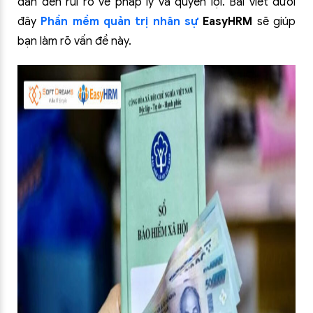
dẫn đến rủi ro về pháp lý và quyền lợi. Bài viết dưới
đây
Phần mềm quản trị nhân sự
EasyHRM
sẽ giúp
bạn làm rõ vấn đề này.