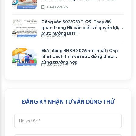
04/08/2026
Công văn 302/CSYT-CĐ: Thay đổi
quan trọng HR cần biết về quyền lợi,
mức hưởng BHYT
31/07/2026
Mức đóng BHXH 2026 mới nhất: Cập
nhật cách tính và mức đóng theo
từng trường hợp
30/07/2026
ĐĂNG KÝ NHẬN TƯ VẤN DÙNG THỬ