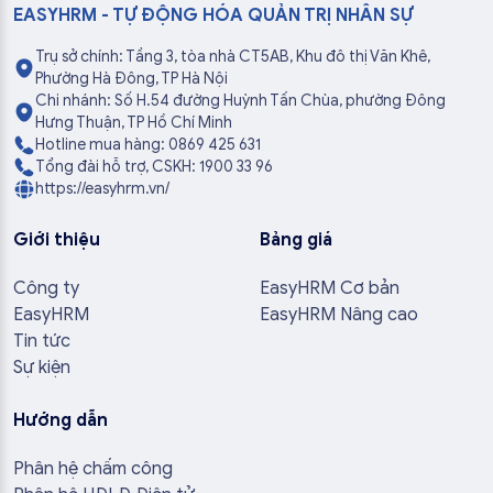
EASYHRM - TỰ ĐỘNG HÓA QUẢN TRỊ NHÂN SỰ
Trụ sở chính: Tầng 3, tòa nhà CT5AB, Khu đô thị Văn Khê,
Phường Hà Đông, TP Hà Nội
Chi nhánh: Số H.54 đường Huỳnh Tấn Chùa, phường Đông
Hưng Thuận, TP Hồ Chí Minh
Hotline mua hàng: 0869 425 631
Tổng đài hỗ trợ, CSKH: 1900 33 96
https://easyhrm.vn/
Giới thiệu
Bảng giá
Công ty
EasyHRM Cơ bản
EasyHRM
EasyHRM Nâng cao
Tin tức
Sự kiện
Hướng dẫn
Phân hệ chấm công