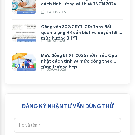
cách tính lương và thuế TNCN 2026
04/08/2026
Công văn 302/CSYT-CĐ: Thay đổi
quan trọng HR cần biết về quyền lợi,
mức hưởng BHYT
31/07/2026
Mức đóng BHXH 2026 mới nhất: Cập
nhật cách tính và mức đóng theo
từng trường hợp
30/07/2026
ĐĂNG KÝ NHẬN TƯ VẤN DÙNG THỬ