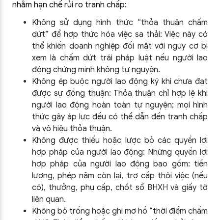
nhằm hạn chế rủi ro tranh chấp:
Không sử dụng hình thức “thỏa thuận chấm
dứt” để hợp thức hóa việc sa thải:
Việc này có
thể khiến doanh nghiệp đối mặt với nguy cơ bị
xem là chấm dứt trái pháp luật nếu người lao
động chứng minh không tự nguyện.
Không ép buộc người lao động ký khi chưa đạt
được sự đồng thuận:
Thỏa thuận chỉ hợp lệ khi
người lao động hoàn toàn tự nguyện; mọi hình
thức gây áp lực đều có thể dẫn đến tranh chấp
và vô hiệu thỏa thuận.
Không được thiếu hoặc lược bỏ các quyền lợi
hợp pháp của người lao động:
Những quyền lợi
hợp pháp của người lao động bao gồm: tiền
lương, phép năm còn lại, trợ cấp thôi việc (nếu
có), thưởng, phụ cấp, chốt sổ BHXH và giấy tờ
liên quan.
Không bỏ trống hoặc ghi mơ hồ “thời điểm chấm