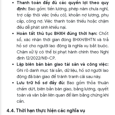
Thanh toán đầy đủ các quyền lợi theo quy
định:
Bao gồm: tiền lương, phép năm chưa nghỉ,
trợ cấp thôi việc (nếu có), khoản nợ lương, phụ
cấp, công nợ. Việc thanh toán thiếu hoặc chậm
đều dễ phát sinh khiếu nại.
Hoàn tất thủ tục BHXH đúng thời hạn:
Chốt
sổ, xác nhận thời gian đóng BHXH/BHTN và trả
hồ sơ cho người lao động là nghĩa vụ bắt buộc.
Chậm xử lý có thể bị phạt hành chính theo Nghị
định 12/2022/NĐ-CP.
Lập biên bản bàn giao tài sản và công việc:
Ghi rõ danh mục tài sản, dữ liệu, hồ sơ người lao
động đã bàn giao để tránh tranh cãi sau này.
Lưu trữ hồ sơ đầy đủ:
Bao gồm thỏa thuận
chấm dứt, biên bản bàn giao, bảng lương, quyết
toán và văn bản liên quan để làm bằng chứng khi
cần.
4.4. Thời hạn thực hiện các nghĩa vụ