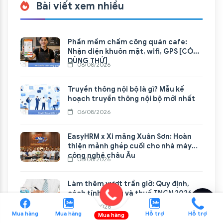
Bài viết xem nhiều
Phần mềm chấm công quán cafe:
Nhận diện khuôn mặt, wifi, GPS [CÓ
DÙNG THỬ]
08/08/2026
Truyền thông nội bộ là gì? Mẫu kế
hoạch truyền thông nội bộ mới nhất
06/08/2026
EasyHRM x Xi măng Xuân Sơn: Hoàn
thiện mảnh ghép cuối cho nhà máy
công nghệ châu Âu
06/08/2026
Làm thêm vượt trần giờ: Quy định,
cách tính lương và thuế TNCN 2026
04/08/2026
Mua hàng
Mua hàng
Hỗ trợ
Hỗ trợ
Mua hàng