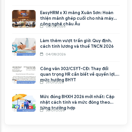
EasyHRM x Xi măng Xuân Sơn: Hoàn
thiện mảnh ghép cuối cho nhà máy
công nghệ châu Âu
06/08/2026
Làm thêm vượt trần giờ: Quy định,
cách tính lương và thuế TNCN 2026
04/08/2026
Công văn 302/CSYT-CĐ: Thay đổi
quan trọng HR cần biết về quyền lợi,
mức hưởng BHYT
31/07/2026
Mức đóng BHXH 2026 mới nhất: Cập
nhật cách tính và mức đóng theo
từng trường hợp
30/07/2026