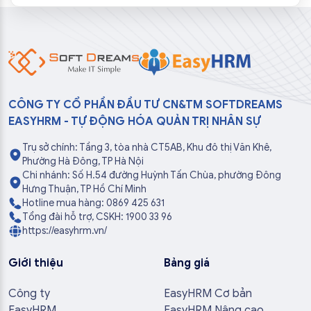
CÔNG TY CỔ PHẦN ĐẦU TƯ CN&TM SOFTDREAMS
EASYHRM - TỰ ĐỘNG HÓA QUẢN TRỊ NHÂN SỰ
Trụ sở chính: Tầng 3, tòa nhà CT5AB, Khu đô thị Văn Khê,
Phường Hà Đông, TP Hà Nội
Chi nhánh: Số H.54 đường Huỳnh Tấn Chùa, phường Đông
Hưng Thuận, TP Hồ Chí Minh
Hotline mua hàng: 0869 425 631
Tổng đài hỗ trợ, CSKH: 1900 33 96
https://easyhrm.vn/
Giới thiệu
Bảng giá
Công ty
EasyHRM Cơ bản
EasyHRM
EasyHRM Nâng cao