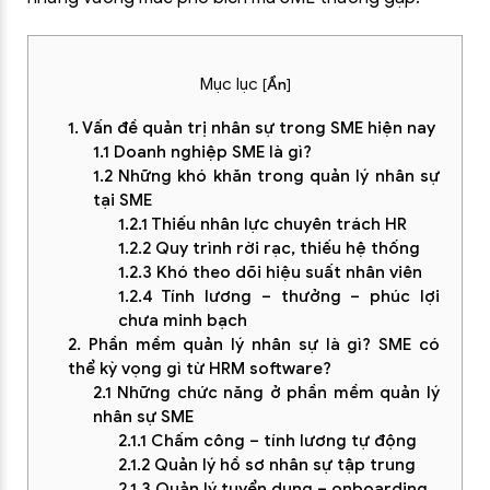
Mục lục
[
Ẩn
]
1. Vấn đề quản trị nhân sự trong SME hiện nay
1.1 Doanh nghiệp SME là gì?
1.2 Những khó khăn trong quản lý nhân sự
tại SME
1.2.1 Thiếu nhân lực chuyên trách HR
1.2.2 Quy trình rời rạc, thiếu hệ thống
1.2.3 Khó theo dõi hiệu suất nhân viên
1.2.4 Tính lương – thưởng – phúc lợi
chưa minh bạch
2. Phần mềm quản lý nhân sự là gì? SME có
thể kỳ vọng gì từ HRM software?
2.1 Những chức năng ở phần mềm quản lý
nhân sự SME
2.1.1 Chấm công – tính lương tự động
2.1.2 Quản lý hồ sơ nhân sự tập trung
2.1.3 Quản lý tuyển dụng – onboarding