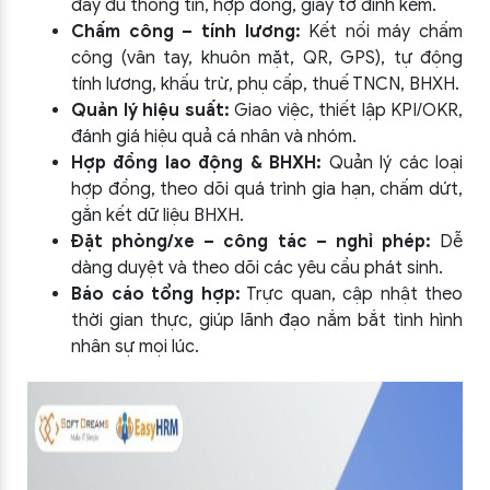
đầy đủ thông tin, hợp đồng, giấy tờ đính kèm.
Chấm công – tính lương:
Kết nối máy chấm
công (vân tay, khuôn mặt, QR, GPS), tự động
tính lương, khấu trừ, phụ cấp, thuế TNCN, BHXH.
Quản lý hiệu suất:
Giao việc, thiết lập KPI/OKR,
đánh giá hiệu quả cá nhân và nhóm.
Hợp đồng lao động & BHXH:
Quản lý các loại
hợp đồng, theo dõi quá trình gia hạn, chấm dứt,
gắn kết dữ liệu BHXH.
Đặt phòng/xe – công tác – nghỉ phép:
Dễ
dàng duyệt và theo dõi các yêu cầu phát sinh.
Báo cáo tổng hợp:
Trực quan, cập nhật theo
thời gian thực, giúp lãnh đạo nắm bắt tình hình
nhân sự mọi lúc.