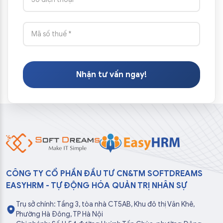
Nhận tư vấn ngay!
CÔNG TY CỔ PHẦN ĐẦU TƯ CN&TM SOFTDREAMS
EASYHRM - TỰ ĐỘNG HÓA QUẢN TRỊ NHÂN SỰ
Trụ sở chính: Tầng 3, tòa nhà CT5AB, Khu đô thị Văn Khê,
Phường Hà Đông, TP Hà Nội