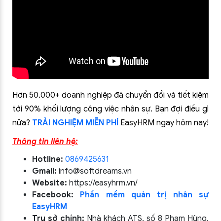
Hơn 50.000+ doanh nghiệp đã chuyển đổi và tiết kiệm
tới 90% khối lượng công việc nhân sự. Bạn đợi điều gì
nữa?
TRẢI NGHIỆM MIỄN PHÍ
EasyHRM ngay hôm nay!
Thông tin liên hệ:
Hotline:
0869425631
Gmail:
info@softdreams.vn
Website:
https://easyhrm.vn/
Facebook:
Phần mềm quản trị nhân sự
EasyHRM
Trụ sở chính:
Nhà khách ATS, số 8 Phạm Hùng,