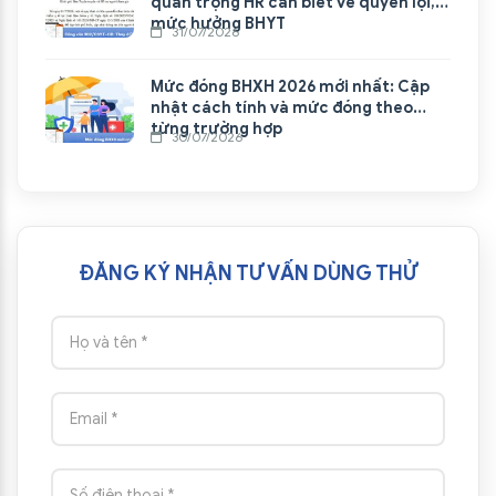
quan trọng HR cần biết về quyền lợi,
mức hưởng BHYT
31/07/2026
Mức đóng BHXH 2026 mới nhất: Cập
nhật cách tính và mức đóng theo
từng trường hợp
30/07/2026
ĐĂNG KÝ NHẬN TƯ VẤN DÙNG THỬ