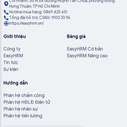
Chi nhánh: Số H.54 đường Huỳnh Tấn Chùa, phường Đông
Hưng Thuận, TP Hồ Chí Minh
Hotline mua hàng: 0869 425 631
Tổng đài hỗ trợ, CSKH: 1900 33 96
https://easyhrm.vn/
Giới thiệu
Bảng giá
Công ty
EasyHRM Cơ bản
EasyHRM
EasyHRM Nâng cao
Tin tức
Sự kiện
Hướng dẫn
Phân hệ chấm công
Phân hệ HĐLĐ Điện tử
Phân hệ nhân sự
Phân hệ tiền lương