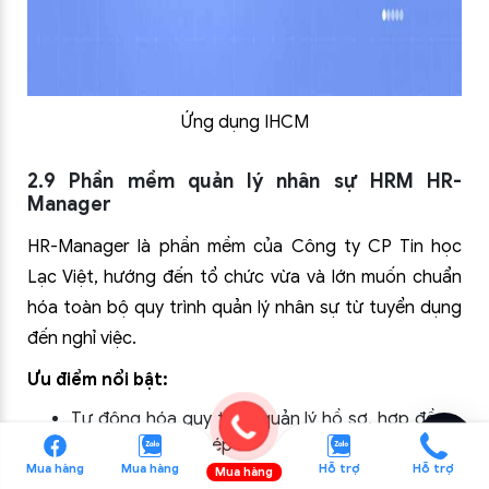
Ứng dụng IHCM
2.9 Phần mềm quản lý nhân sự HRM HR-
Manager
HR-Manager là phần mềm của Công ty CP Tin học
Lạc Việt, hướng đến tổ chức vừa và lớn muốn chuẩn
hóa toàn bộ quy trình quản lý nhân sự từ tuyển dụng
đến nghỉ việc.
Ưu điểm nổi bật:
Tự động hóa quy trình quản lý hồ sơ, hợp đồng,
bảo hiểm, nghỉ phép
Mua hàng
Phân hệ quản lý đào tạo, đề bạt, đánh giá định
Mua hàng
Hỗ trợ
Hỗ trợ
Mua hàng