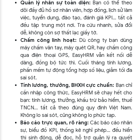
Quản lý nhân sự toàn diện:
Bạn có thể theo
dõi đầy đủ hồ sơ nhân viên, hợp đồng, lịch sử làm
việc, tuyển dụng, đào tạo, đánh giá KPI… tất cả
đều tập trung một nơi. Tra cứu nhanh, sửa đổi
dễ, không còn sợ thất lạc giấy tờ.
Chấm công linh hoạt:
Dù công ty bạn dùng
máy chấm vân tay, máy quét QR, hay chấm công
qua điện thoại GPS, EasyHRM vẫn kết nối dễ
dàng, đồng bộ tức thì. Cuối tháng tính lương,
phần mềm tự động tổng hợp số liệu, giảm tối đa
sai sót.
Tính lương, thưởng, BHXH cực chuẩn:
Bạn chỉ
cần nhập công thức, EasyHRM sẽ chạy hết cho
bạn: tính lương, thưởng, khấu trừ bảo hiểm, thuế
TNCN… tất cả theo đúng quy định Việt Nam.
Không lo sai sót, cũng không lo phức tạp.
Báo cáo trực quan, rõ ràng:
Các báo cáo nhân
sự, biểu đồ KPI, thống kê nghỉ phép… đều hiển
thị sinh động, dễ đọc, hỗ trợ quản lý ra quyết