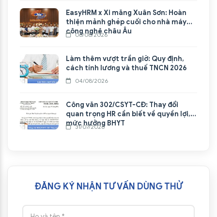
EasyHRM x Xi măng Xuân Sơn: Hoàn
thiện mảnh ghép cuối cho nhà máy
công nghệ châu Âu
06/08/2026
Làm thêm vượt trần giờ: Quy định,
cách tính lương và thuế TNCN 2026
04/08/2026
Công văn 302/CSYT-CĐ: Thay đổi
quan trọng HR cần biết về quyền lợi,
mức hưởng BHYT
31/07/2026
ĐĂNG KÝ NHẬN TƯ VẤN DÙNG THỬ