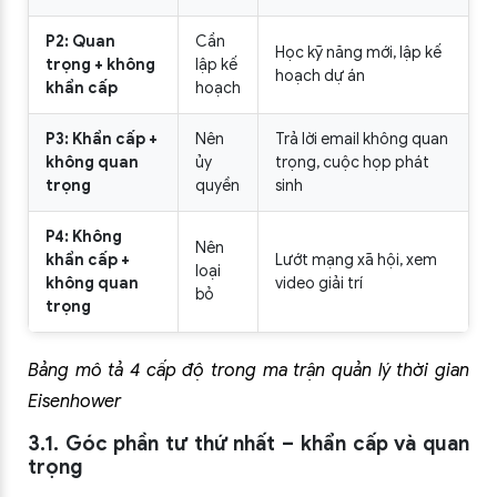
P2: Quan
Cần
Học kỹ năng mới, lập kế
trọng + không
lập kế
hoạch dự án
khẩn cấp
hoạch
P3: Khẩn cấp +
Nên
Trả lời email không quan
không quan
ủy
trọng, cuộc họp phát
trọng
quyền
sinh
P4: Không
Nên
khẩn cấp +
Lướt mạng xã hội, xem
loại
không quan
video giải trí
bỏ
trọng
Bảng mô tả 4 cấp độ trong ma trận quản lý thời gian
Eisenhower
3.1. Góc phần tư thứ nhất – khẩn cấp và quan
trọng