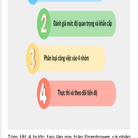
Tóm tắt 4 bước tạo lập ma trận Eisenhower cá nhân