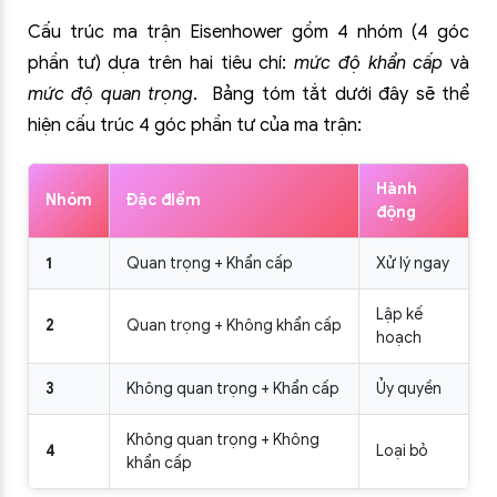
Cấu trúc ma trận Eisenhower gồm 4 nhóm (4 góc
phần tư) dựa trên hai tiêu chí:
mức độ khẩn cấp
và
mức độ quan trọng
.
Bảng tóm tắt dưới đây sẽ thể
hiện cấu trúc 4 góc phần tư của ma trận:
Hành
Nhóm
Đặc điểm
động
1
Quan trọng + Khẩn cấp
Xử lý ngay
Lập kế
2
Quan trọng + Không khẩn cấp
hoạch
3
Không quan trọng + Khẩn cấp
Ủy quyền
Không quan trọng + Không
4
Loại bỏ
khẩn cấp