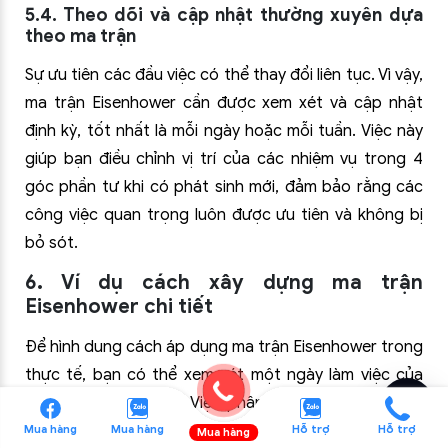
5.4. Theo dõi và cập nhật thường xuyên dựa
theo ma trận
Sự ưu tiên các đầu việc có thể thay đổi liên tục. Vì vậy,
ma trận Eisenhower cần được xem xét và cập nhật
định kỳ, tốt nhất là mỗi ngày hoặc mỗi tuần. Việc này
giúp bạn điều chỉnh vị trí của các nhiệm vụ trong 4
góc phần tư khi có phát sinh mới, đảm bảo rằng các
công việc quan trọng luôn được ưu tiên và không bị
bỏ sót.
6. Ví dụ cách xây dựng ma trận
Eisenhower chi tiết
Để hình dung cách áp dụng ma trận Eisenhower trong
thực tế, bạn có thể xem xét một ngày làm việc của
nhân viên văn phòng. Việc phân loại nhiệm vụ theo 4
góc phần tư giúp ưu tiên đúng công việc, tránh trì
Mua hàng
Mua hàng
Hỗ trợ
Hỗ trợ
Mua hàng