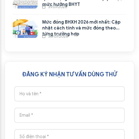
mức hưởng BHYT
31/07/2026
Mức đóng BHXH 2026 mới nhất: Cập
nhật cách tính và mức đóng theo
từng trường hợp
30/07/2026
ĐĂNG KÝ NHẬN TƯ VẤN DÙNG THỬ