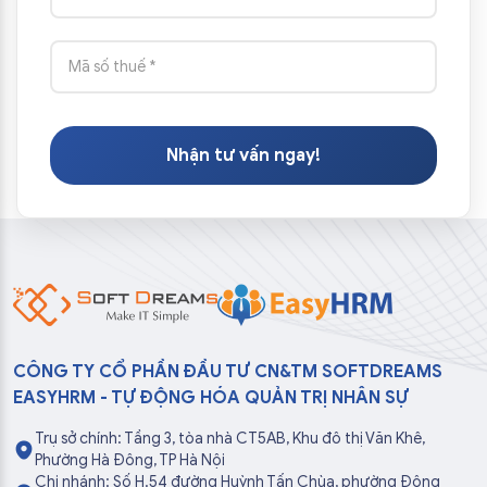
Nhận tư vấn ngay!
CÔNG TY CỔ PHẦN ĐẦU TƯ CN&TM SOFTDREAMS
EASYHRM - TỰ ĐỘNG HÓA QUẢN TRỊ NHÂN SỰ
Trụ sở chính: Tầng 3, tòa nhà CT5AB, Khu đô thị Văn Khê,
Phường Hà Đông, TP Hà Nội
Chi nhánh: Số H.54 đường Huỳnh Tấn Chùa, phường Đông