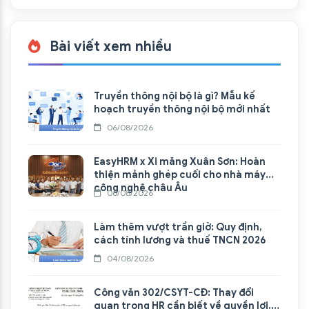
Bài viết xem nhiều
Truyền thông nội bộ là gì? Mẫu kế
hoạch truyền thông nội bộ mới nhất
06/08/2026
EasyHRM x Xi măng Xuân Sơn: Hoàn
thiện mảnh ghép cuối cho nhà máy
công nghệ châu Âu
06/08/2026
Làm thêm vượt trần giờ: Quy định,
cách tính lương và thuế TNCN 2026
04/08/2026
Công văn 302/CSYT-CĐ: Thay đổi
quan trọng HR cần biết về quyền lợi,