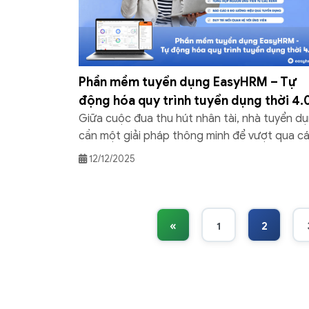
Phần mềm tuyển dụng EasyHRM – Tự
động hóa quy trình tuyển dụng thời 4.
Giữa cuộc đua thu hút nhân tài, nhà tuyển d
cần một giải pháp thông minh để vượt qua c
tác vụ thủ công chậm chạp, kém hiệu quả. P
12/12/2025
mềm tuyển dụng EasyHRM là công cụ tự độn
hóa hoàn hảo, không chỉ tối ưu quy trình tìm
kiếm ứng viên mà còn tích […]
«
1
2