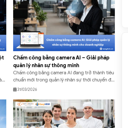
ột
Chấm công bằng camera AI – Giải pháp
quản lý nhân sự thông minh
Chấm công bằng camera AI đang trở thành tiêu
làm
chuẩn mới trong quản lý nhân sự thời chuyển đổi
g
số. Giải pháp nhận diện khuôn mặt giúp chấm
31/03/2026
ự
công nhanh, chính xác, hạn chế gian lận và quản
lý từ xa theo thời gian thực. Để hiểu rõ hơn về
công nghệ này, bạn hãy […]