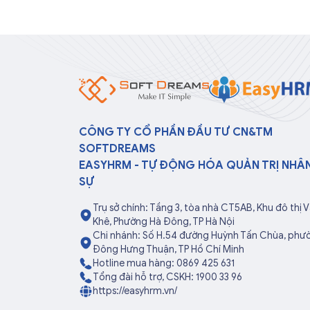
CÔNG TY CỔ PHẦN ĐẦU TƯ CN&TM
SOFTDREAMS
EASYHRM - TỰ ĐỘNG HÓA QUẢN TRỊ NHÂ
SỰ
Trụ sở chính: Tầng 3, tòa nhà CT5AB, Khu đô thị 
Khê, Phường Hà Đông, TP Hà Nội
Chi nhánh: Số H.54 đường Huỳnh Tấn Chùa, phư
Đông Hưng Thuận, TP Hồ Chí Minh
Hotline mua hàng: 0869 425 631
Tổng đài hỗ trợ, CSKH: 1900 33 96
https://easyhrm.vn/