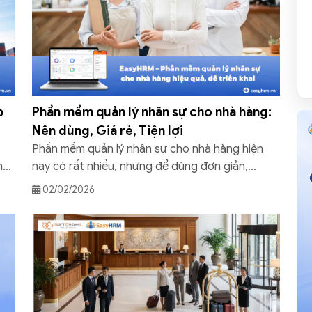
p
Phần mềm quản lý nhân sự cho nhà hàng:
Nên dùng, Giá rẻ, Tiện lợi
Phần mềm quản lý nhân sự cho nhà hàng hiện
nh
nay có rất nhiều, nhưng để dùng đơn giản,
 sự
không rườm rà và thật sự hỗ trợ xếp ca, chấm
02/02/2026
công, tính lương mỗi ngày thì không phải cái nào
cũng phù hợp. Trong số đó, Phần mềm quản lý
.
nhân sự EasyHRM vẫn được […]