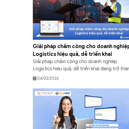
Giải pháp chấm công cho doanh nghiệ
Logistics hiệu quả, dễ triển khai
Giải pháp chấm công cho doanh nghiệp
Logistics hiệu quả, dễ triển khai đang trở thà
ưu tiên hàng đầu trong bối cảnh quản lý nhân
04/03/2026
đa điểm, đa ca. Phần mềm nhân sự EasyHRM
mang đến phân hệ chấm công linh hoạt, theo
dõi thời gian thực, tổng hợp dữ liệu chính xác
[…]