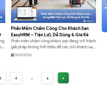
Phần Mềm Chấm Công Cho Khách Sạn
0
EasyHRM – Tiện Lợi, Dễ Dùng & Giá Rẻ
ụng
Phần mềm chấm công khách sạn đang trở thành
ác
giải pháp không thể thiếu để các chủ khách sạn
hần
tối ưu vận hành, giảm sai sót và quản lý nhân sự
05/12/2025
g
hiệu quả hơn. Trong bài viết này, EasyHRM sẽ
giúp bạn hiểu rõ vì sao phần mềm chấm công lại
quan trọng và đâu […]
…
»
3
4
6