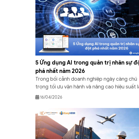
5 Ứng dụng AI trong quản trị nhân sự đ
phá nhất năm 2026
Trong bối cảnh doanh nghiệp ngày càng chú
trọng tối ưu vận hành và nâng cao hiệu suất 
việc, ứng dụng AI trong quản trị nhân sự đan
16/04/2026
trở thành xu hướng tất yếu. Không chỉ giúp t
động hóa quy trình, AI còn hỗ trợ nhà quản lý
đưa ra quyết định chính […]