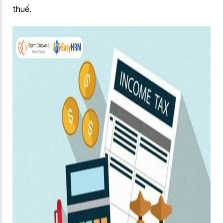
thuế.