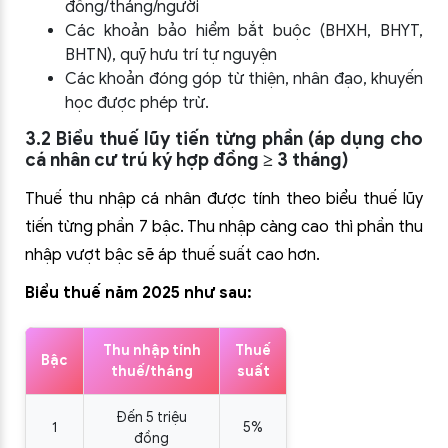
đồng/tháng/người
Các khoản bảo hiểm bắt buộc (BHXH, BHYT,
BHTN), quỹ hưu trí tự nguyện
Các khoản đóng góp từ thiện, nhân đạo, khuyến
học được phép trừ.
3.2 Biểu thuế lũy tiến từng phần (áp dụng cho
cá nhân cư trú ký hợp đồng ≥ 3 tháng)
Thuế thu nhập cá nhân được tính theo biểu thuế lũy
tiến từng phần 7 bậc. Thu nhập càng cao thì phần thu
nhập vượt bậc sẽ áp thuế suất cao hơn.
Biểu thuế năm 2025 như sau:
Thu nhập tính
Thuế
Bậc
thuế/tháng
suất
Đến 5 triệu
1
5%
đồng