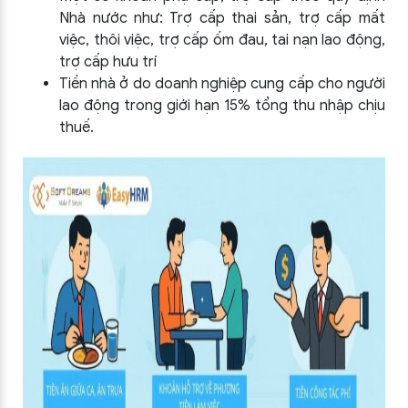
Nhà nước như: Trợ cấp thai sản, trợ cấp mất
việc, thôi việc, trợ cấp ốm đau, tai nạn lao động,
trợ cấp hưu trí
Tiền nhà ở do doanh nghiệp cung cấp cho người
lao động trong giới hạn 15% tổng thu nhập chịu
thuế.