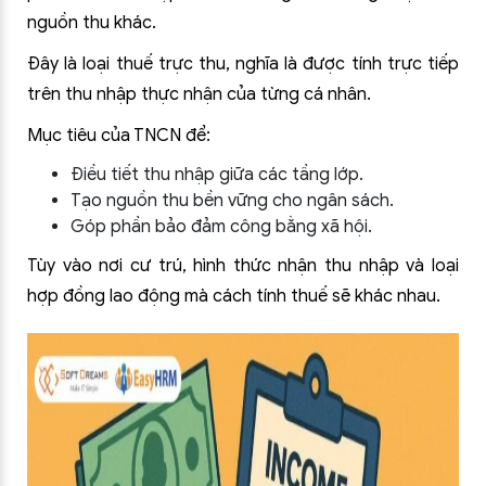
nguồn thu khác.
Đây là loại thuế trực thu, nghĩa là được tính trực tiếp
trên thu nhập thực nhận của từng cá nhân.
Mục tiêu của TNCN để:
Điều tiết thu nhập giữa các tầng lớp.
Tạo nguồn thu bền vững cho ngân sách.
Góp phần bảo đảm công bằng xã hội.
Tùy vào nơi cư trú, hình thức nhận thu nhập và loại
hợp đồng lao động mà cách tính thuế sẽ khác nhau.