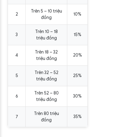
Trên 5 – 10 triệu
2
10%
đồng
Trên 10 – 18
3
15%
triệu đồng
Trên 18 – 32
4
20%
triệu đồng
Trên 32 – 52
5
25%
triệu đồng
Trên 52 – 80
6
30%
triệu đồng
Trên 80 triệu
7
35%
đồng