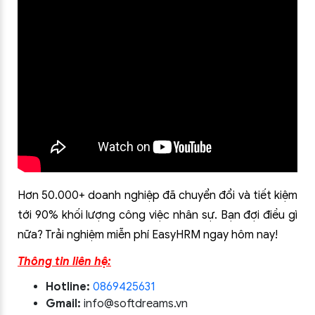
Hơn 50.000+ doanh nghiệp đã chuyển đổi và tiết kiệm
tới 90% khối lượng công việc nhân sự. Bạn đợi điều gì
nữa? Trải nghiệm miễn phí EasyHRM ngay hôm nay!
Thông tin liên hệ:
Hotline:
0869425631
Gmail:
info@softdreams.vn