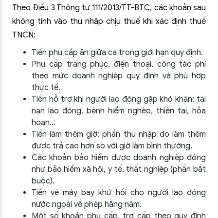
Theo Điều 3 Thông tư 111/2013/TT-BTC, các khoản sau
không tính vào thu nhập chịu thuế khi xác định thuế
TNCN:
Tiền phụ cấp ăn giữa ca trong giới hạn quy định.
Phụ cấp trang phục, điện thoại, công tác phí
theo mức doanh nghiệp quy định và phù hợp
thực tế.
Tiền hỗ trợ khi người lao động gặp khó khăn: tai
nạn lao động, bệnh hiểm nghèo, thiên tai, hỏa
hoạn…
Tiền làm thêm giờ: phần thu nhập do làm thêm
được trả cao hơn so với giờ làm bình thường.
Các khoản bảo hiểm được doanh nghiệp đóng
như bảo hiểm xã hội, y tế, thất nghiệp (phần bắt
buộc).
Tiền vé máy bay khứ hồi cho người lao động
nước ngoài về phép hằng năm.
Một số khoản phụ cấp, trợ cấp theo quy định