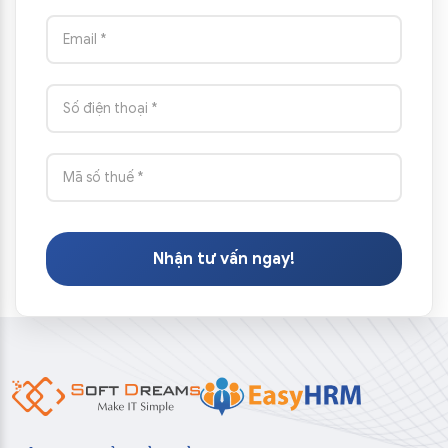
Nhận tư vấn ngay!