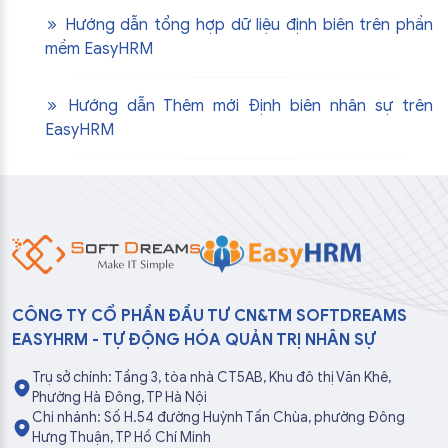
Hướng dẫn tổng hợp dữ liệu định biên trên phần
mềm EasyHRM
Hướng dẫn Thêm mới Định biên nhân sự trên
EasyHRM
CÔNG TY CỔ PHẦN ĐẦU TƯ CN&TM SOFTDREAMS
EASYHRM - TỰ ĐỘNG HÓA QUẢN TRỊ NHÂN SỰ
Trụ sở chính: Tầng 3, tòa nhà CT5AB, Khu đô thị Văn Khê,
Phường Hà Đông, TP Hà Nội
Chi nhánh: Số H.54 đường Huỳnh Tấn Chùa, phường Đông
Hưng Thuận, TP Hồ Chí Minh