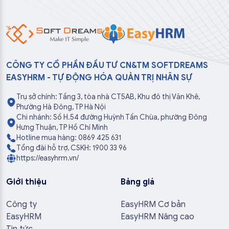
CÔNG TY CỔ PHẦN ĐẦU TƯ CN&TM SOFTDREAMS
EASYHRM - TỰ ĐỘNG HÓA QUẢN TRỊ NHÂN SỰ
Trụ sở chính: Tầng 3, tòa nhà CT5AB, Khu đô thị Văn Khê,
Phường Hà Đông, TP Hà Nội
Chi nhánh: Số H.54 đường Huỳnh Tấn Chùa, phường Đông
Hưng Thuận, TP Hồ Chí Minh
Hotline mua hàng: 0869 425 631
Tổng đài hỗ trợ, CSKH: 1900 33 96
https://easyhrm.vn/
Giới thiệu
Bảng giá
Công ty
EasyHRM Cơ bản
EasyHRM
EasyHRM Nâng cao