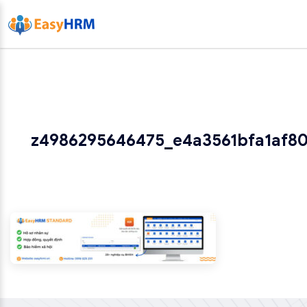
z4986295646475_e4a3561bfa1af8