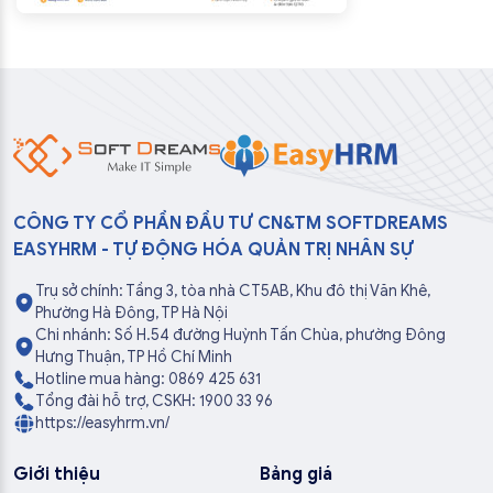
CÔNG TY CỔ PHẦN ĐẦU TƯ CN&TM SOFTDREAMS
EASYHRM - TỰ ĐỘNG HÓA QUẢN TRỊ NHÂN SỰ
Trụ sở chính: Tầng 3, tòa nhà CT5AB, Khu đô thị Văn Khê,
Phường Hà Đông, TP Hà Nội
Chi nhánh: Số H.54 đường Huỳnh Tấn Chùa, phường Đông
Hưng Thuận, TP Hồ Chí Minh
Hotline mua hàng: 0869 425 631
Tổng đài hỗ trợ, CSKH: 1900 33 96
https://easyhrm.vn/
Giới thiệu
Bảng giá