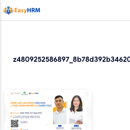
z4809252586897_8b78d392b3462