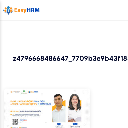
z4796668486647_7709b3e9b43f1