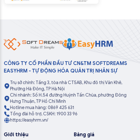
CÔNG TY CỔ PHẦN ĐẦU TƯ CN&TM SOFTDREAMS
EASYHRM - TỰ ĐỘNG HÓA QUẢN TRỊ NHÂN SỰ
Trụ sở chính: Tầng 3, tòa nhà CT5AB, Khu đô thị Văn Khê,
Phường Hà Đông, TP Hà Nội
Chi nhánh: Số H.54 đường Huỳnh Tấn Chùa, phường Đông
Hưng Thuận, TP Hồ Chí Minh
Hotline mua hàng: 0869 425 631
Tổng đài hỗ trợ, CSKH: 1900 33 96
https://easyhrm.vn/
Giới thiệu
Bảng giá