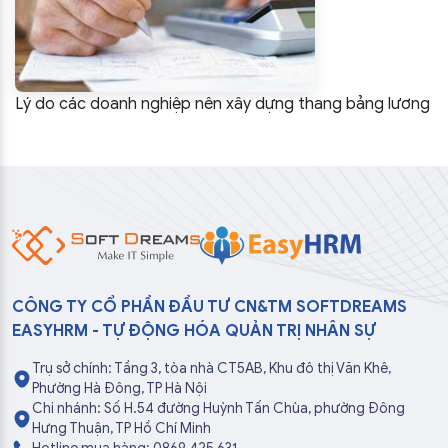
Lý do các doanh nghiệp nên xây dựng thang bảng lương
CÔNG TY CỔ PHẦN ĐẦU TƯ CN&TM SOFTDREAMS
EASYHRM - TỰ ĐỘNG HÓA QUẢN TRỊ NHÂN SỰ
Trụ sở chính: Tầng 3, tòa nhà CT5AB, Khu đô thị Văn Khê,
Phường Hà Đông, TP Hà Nội
Chi nhánh: Số H.54 đường Huỳnh Tấn Chùa, phường Đông
Hưng Thuận, TP Hồ Chí Minh