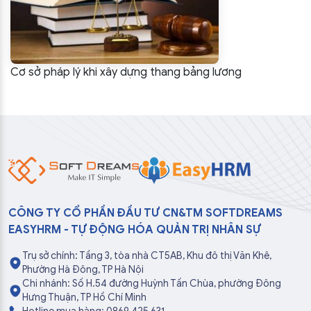
Cơ sở pháp lý khi xây dựng thang bảng lương
CÔNG TY CỔ PHẦN ĐẦU TƯ CN&TM SOFTDREAMS
EASYHRM - TỰ ĐỘNG HÓA QUẢN TRỊ NHÂN SỰ
Trụ sở chính: Tầng 3, tòa nhà CT5AB, Khu đô thị Văn Khê,
Phường Hà Đông, TP Hà Nội
Chi nhánh: Số H.54 đường Huỳnh Tấn Chùa, phường Đông
Hưng Thuận, TP Hồ Chí Minh