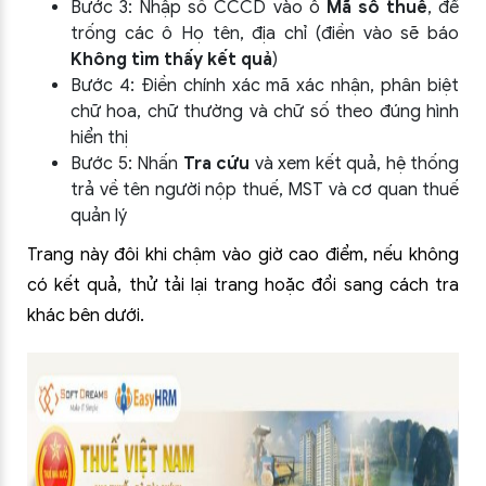
Bước 3: Nhập số CCCD vào ô
Mã số thuế
, để
trống các ô Họ tên, địa chỉ (điền vào sẽ báo
Không tìm thấy kết quả
)
Bước 4: Điền chính xác mã xác nhận, phân biệt
chữ hoa, chữ thường và chữ số theo đúng hình
hiển thị
Bước 5: Nhấn
Tra cứu
và xem kết quả, hệ thống
trả về tên người nộp thuế, MST và cơ quan thuế
quản lý
Trang này đôi khi chậm vào giờ cao điểm, nếu không
có kết quả, thử tải lại trang hoặc đổi sang cách tra
khác bên dưới.