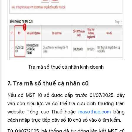
Tra mã số thuế cá nhân kinh doanh
7. Tra mã số thuế cá nhân cũ
Nếu có MST 10 số được cấp trước 01/07/2025, đây
vẫn còn hiệu lực và có thể tra cứu bình thường trên
website Tổng cục Thuế hoặc
masothue.com
bằng
cách nhập trực tiếp dãy số 10 chữ số vào ô tìm kiếm.
Từ 01/07/2025, hệ thống đã tự động liên kết MST cũ