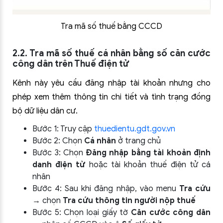
Tra mã số thuế bằng CCCD
2.2. Tra mã số thuế cá nhân bằng số căn cước
công dân trên Thuế điện tử
Kênh này yêu cầu đăng nhập tài khoản nhưng cho
phép xem thêm thông tin chi tiết và tình trạng đồng
bộ dữ liệu dân cư.
Bước 1: Truy cập
thuedientu.gdt.gov.vn
Bước 2: Chọn
Cá nhân
ở trang chủ
Bước 3: Chọn
Đăng nhập bằng tài khoản định
danh điện tử
hoặc tài khoản thuế điện tử cá
nhân
Bước 4: Sau khi đăng nhập, vào menu
Tra cứu
→ chọn
Tra cứu thông tin người nộp thuế
Bước 5: Chọn loại giấy tờ
Căn cước công dân