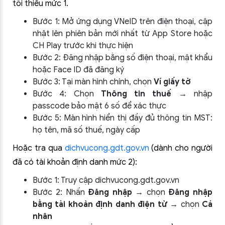
tối thiểu mức 1.
Bước 1: Mở ứng dụng VNeID trên điện thoại, cập
nhật lên phiên bản mới nhất từ App Store hoặc
CH Play trước khi thực hiện
Bước 2: Đăng nhập bằng số điện thoại, mật khẩu
hoặc Face ID đã đăng ký
Bước 3: Tại màn hình chính, chọn
Ví giấy tờ
Bước 4: Chọn
Thông tin thuế
→ nhập
passcode bảo mật 6 số để xác thực
Bước 5: Màn hình hiển thị đầy đủ thông tin MST:
họ tên, mã số thuế, ngày cấp
Hoặc tra qua
dichvucong.gdt.gov.vn
(dành cho người
đã có tài khoản định danh mức 2):
Bước 1: Truy cập dichvucong.gdt.gov.vn
Bước 2: Nhấn
Đăng nhập
→ chọn
Đăng nhập
bằng tài khoản định danh điện tử
→ chọn
Cá
nhân