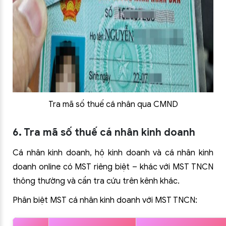
Tra mã số thuế cá nhân qua CMND
6. Tra mã số thuế cá nhân kinh doanh
Cá nhân kinh doanh, hộ kinh doanh và cá nhân kinh
doanh online có MST riêng biệt – khác với MST TNCN
thông thường và cần tra cứu trên kênh khác.
Phân biệt MST cá nhân kinh doanh với MST TNCN: