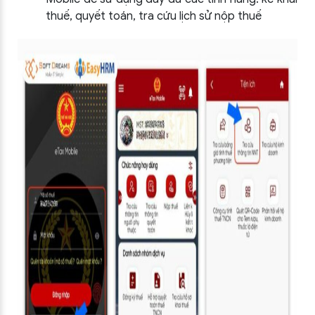
thuế, quyết toán, tra cứu lịch sử nộp thuế