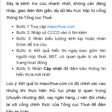
Đây là kênh tra cứu nhanh nhất, không cần đăng
nhập, giao diện đơn giản, lấy dữ liệu trực tiếp từ cổng
thông tin Tổng cục Thuế.
Bước 1: Truy cập
masothue.com
Bước 2: Nhập số CCCD vào ô tìm kiếm
Bước 3: Nhấn biểu tượng kính lúp hoặc nhấn
Enter để tra cứu
Bước 4: Kết quả hiển thị ngay bao gồm tên
người nộp thuế, MST, cơ quan quản lý và tình
trạng hoạt động
Bước 5: Nhấn
Cập nhật
để đảm bảo thông tin
hiển thị là mới nhất
Lưu ý: Kết quả từ masothue.com có độ chính xác cao
nhưng khi thực hiện thủ tục pháp lý quan trọng
(chuyển nhượng đất, vay ngân hàng…) nên đối chiếu
lại với cổng chính thức của Tổng cục Thuế để đảm
bảo an toàn.