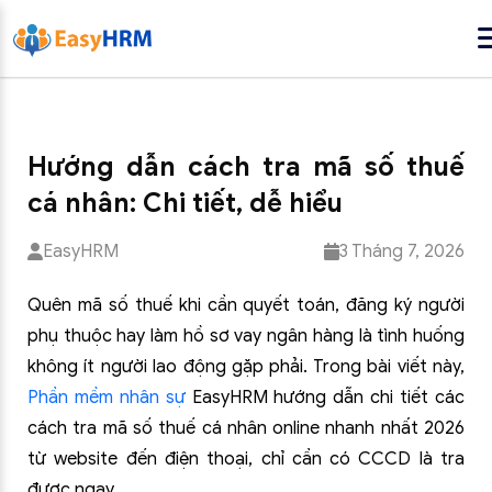
Hướng dẫn cách tra mã số thuế
cá nhân: Chi tiết, dễ hiểu
EasyHRM
3 Tháng 7, 2026
Quên mã số thuế khi cần quyết toán, đăng ký người
phụ thuộc hay làm hồ sơ vay ngân hàng là tình huống
không ít người lao động gặp phải. Trong bài viết này,
Phần mềm nhân sự
EasyHRM hướng dẫn chi tiết các
cách tra mã số thuế cá nhân online nhanh nhất 2026
từ website đến điện thoại, chỉ cần có CCCD là tra
được ngay.