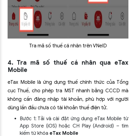
Tra mã số thuế cá nhân trên VNeID
4. Tra mã số thuế cá nhân qua eTax
Mobile
eTax Mobile là ứng dụng thuế chính thức của Tổng
cục Thuế, cho phép tra MST nhanh bằng CCCD mà
không cần đăng nhập tài khoản, phù hợp với người
dùng lần đầu chưa có tài khoản thuế điện tử.
Bước 1: Tải và cài đặt ứng dụng eTax Mobile từ
App Store (iOS) hoặc CH Play (Android) – tìm
kiếm từ khóa
eTax Mobile