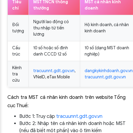
Tiêu
MST TNCN thông
MST cá nhân kinh
chí
thường
doanh
Người lao động có
Đối
Hộ kinh doanh, cá nhân
thu nhập từ tiền
tượng
kinh doanh
lương
Cấu
10 số hoặc số định
10 số (dạng MST doanh
trúc
danh CCCD 12 số
nghiệp)
Kênh
tracuunnt.gdt.gov.vn
,
dangkykinhdoanh.gov.vn
tra
VNeID, eTax Mobile
tracuunnt.gdt.gov.vn
cứu
Cách tra MST cá nhân kinh doanh trên website Tổng
cục Thuế:
Bước 1: Truy cập
tracuunnt.gdt.gov.vn
Bước 2: Nhập tên cá nhân kinh doanh hoặc MST
(nếu đã biết một phần) vào ô tìm kiếm