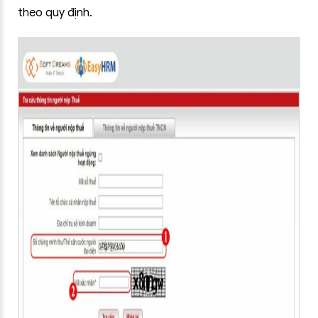
theo quy định.