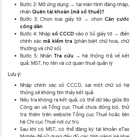
Bước 2: Mở ứng dụng → tại màn hình đăng nhập,
nhấn
Quên tài khoản (mã số thuế)?
Bước 3: Chọn loại giấy tờ → chọn
Căn cước
công dân
Bước 4: Nhập
số CCCD
vào ô Số giấy tờ → điền
chính xác
mã kiểm tra
(phân biệt chữ hoa, chữ
thường và chữ số)
Bước 5: Nhấn
Tra cứu
→ hệ thống trả về kết
quả: MST, họ tên và cơ quan thuế quản lý
Lưu ý:
Nhập chính xác số CCCD, sai một chữ số hệ
thống sẽ không tìm thấy kết quả
Nếu tra không ra kết quả, có thể dữ liệu giữa Bộ
Công an và Tổng cục Thuế chưa đồng bộ, thử
tra thêm trên website Tổng cục Thuế hoặc liên
hệ Chi cục Thuế nơi cư trú
Sau khi có MST, có thể đăng ký tài khoản eTax
Mobile để sử dụng đầy đủ các tính năng: kê khai