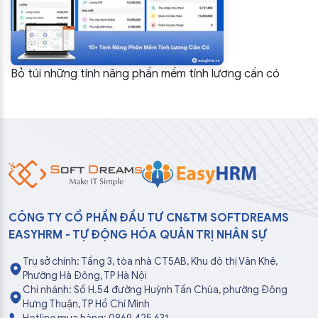
Bỏ túi những tính năng phần mềm tính lương cần có
CÔNG TY CỔ PHẦN ĐẦU TƯ CN&TM SOFTDREAMS
EASYHRM - TỰ ĐỘNG HÓA QUẢN TRỊ NHÂN SỰ
Trụ sở chính: Tầng 3, tòa nhà CT5AB, Khu đô thị Văn Khê,
Phường Hà Đông, TP Hà Nội
Chi nhánh: Số H.54 đường Huỳnh Tấn Chùa, phường Đông
Hưng Thuận, TP Hồ Chí Minh