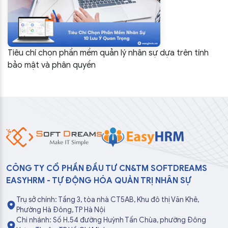
Tiêu chí chọn phần mềm quản lý nhân sự dựa trên tính
bảo mật và phân quyền
CÔNG TY CỔ PHẦN ĐẦU TƯ CN&TM SOFTDREAMS
EASYHRM - TỰ ĐỘNG HÓA QUẢN TRỊ NHÂN SỰ
Trụ sở chính: Tầng 3, tòa nhà CT5AB, Khu đô thị Văn Khê,
Phường Hà Đông, TP Hà Nội
Chi nhánh: Số H.54 đường Huỳnh Tấn Chùa, phường Đông