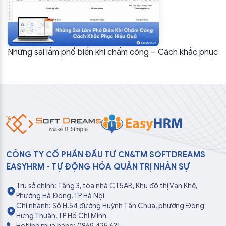
Những sai lầm phổ biến khi chấm công – Cách khắc phục
CÔNG TY CỔ PHẦN ĐẦU TƯ CN&TM SOFTDREAMS
EASYHRM - TỰ ĐỘNG HÓA QUẢN TRỊ NHÂN SỰ
Trụ sở chính: Tầng 3, tòa nhà CT5AB, Khu đô thị Văn Khê,
Phường Hà Đông, TP Hà Nội
Chi nhánh: Số H.54 đường Huỳnh Tấn Chùa, phường Đông
Hưng Thuận, TP Hồ Chí Minh