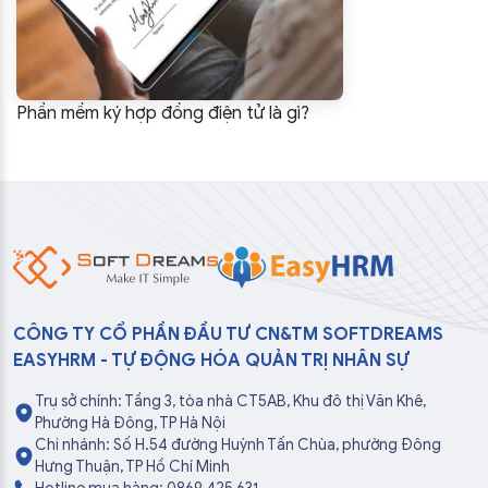
Phần mềm ký hợp đồng điện tử là gì?
CÔNG TY CỔ PHẦN ĐẦU TƯ CN&TM SOFTDREAMS
EASYHRM - TỰ ĐỘNG HÓA QUẢN TRỊ NHÂN SỰ
Trụ sở chính: Tầng 3, tòa nhà CT5AB, Khu đô thị Văn Khê,
Phường Hà Đông, TP Hà Nội
Chi nhánh: Số H.54 đường Huỳnh Tấn Chùa, phường Đông
Hưng Thuận, TP Hồ Chí Minh