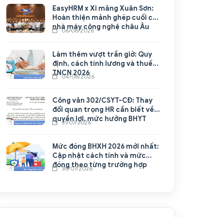
EasyHRM x Xi măng Xuân Sơn:
Hoàn thiện mảnh ghép cuối cho
nhà máy công nghệ châu Âu
06/08/2026
Làm thêm vượt trần giờ: Quy
định, cách tính lương và thuế
TNCN 2026
04/08/2026
Công văn 302/CSYT-CĐ: Thay
đổi quan trọng HR cần biết về
quyền lợi, mức hưởng BHYT
31/07/2026
Mức đóng BHXH 2026 mới nhất:
Cập nhật cách tính và mức
đóng theo từng trường hợp
30/07/2026