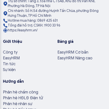
Trụ sở chính: Tầng 3, tòa nhà CT5AB, Khu đô thị Văn Khê,
Phường Hà Đông, TP Hà Nội
Chi nhánh: Số H.54 đường Huỳnh Tấn Chùa, phường Đông
Hưng Thuận, TP Hồ Chí Minh
Hotline mua hàng: 0869 425 631
Tổng đài hỗ trợ, CSKH: 1900 33 96
https://easyhrm.vn/
Giới thiệu
Bảng giá
Công ty
EasyHRM Cơ bản
EasyHRM
EasyHRM Nâng cao
Tin tức
Sự kiện
Hướng dẫn
Phân hệ chấm công
Phân hệ HĐLĐ Điện tử
Phân hệ nhân sự