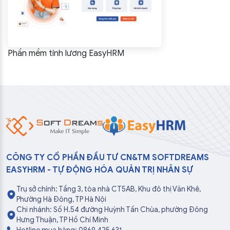
Phần mềm tính lương EasyHRM
CÔNG TY CỔ PHẦN ĐẦU TƯ CN&TM SOFTDREAMS
EASYHRM - TỰ ĐỘNG HÓA QUẢN TRỊ NHÂN SỰ
Trụ sở chính: Tầng 3, tòa nhà CT5AB, Khu đô thị Văn Khê,
Phường Hà Đông, TP Hà Nội
Chi nhánh: Số H.54 đường Huỳnh Tấn Chùa, phường Đông
Hưng Thuận, TP Hồ Chí Minh