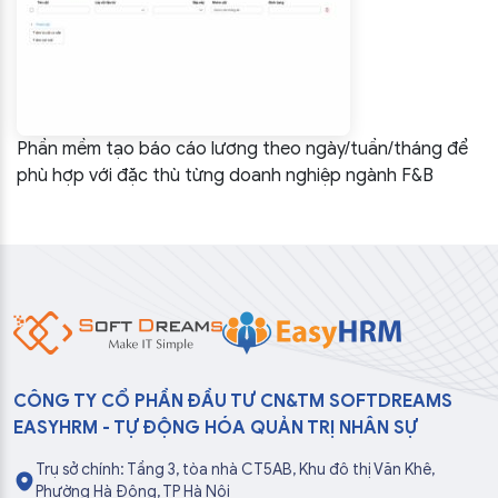
Phần mềm tạo báo cáo lương theo ngày/tuần/tháng để
phù hợp với đặc thù từng doanh nghiệp ngành F&B
CÔNG TY CỔ PHẦN ĐẦU TƯ CN&TM SOFTDREAMS
EASYHRM - TỰ ĐỘNG HÓA QUẢN TRỊ NHÂN SỰ
Trụ sở chính: Tầng 3, tòa nhà CT5AB, Khu đô thị Văn Khê,
Phường Hà Đông, TP Hà Nội