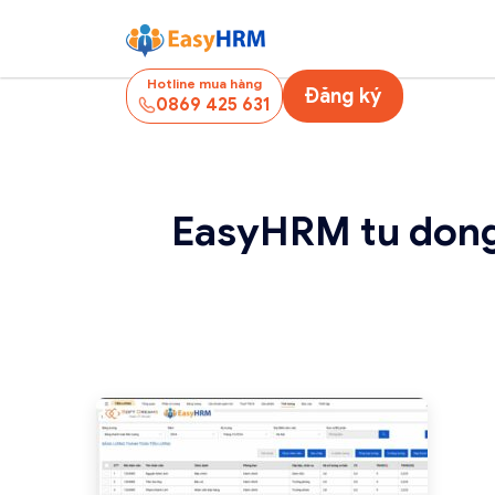
Hotline mua hàng
Đăng ký
0869 425 631
EasyHRM tu dong 