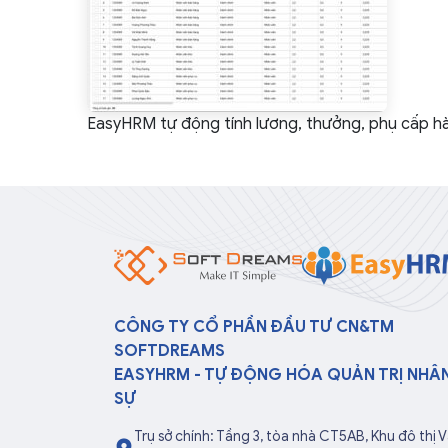
EasyHRM tự động tính lương, thưởng, phụ cấp h
CÔNG TY CỔ PHẦN ĐẦU TƯ CN&TM
SOFTDREAMS
EASYHRM - TỰ ĐỘNG HÓA QUẢN TRỊ NHÂ
SỰ
Trụ sở chính: Tầng 3, tòa nhà CT5AB, Khu đô thị 