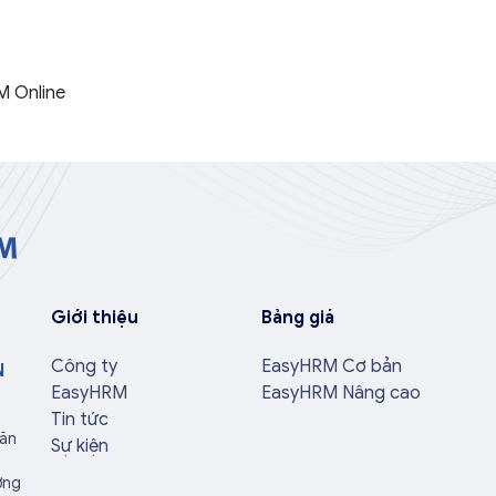
M Online
Giới thiệu
Bảng giá
Công ty
EasyHRM Cơ bản
N
EasyHRM
EasyHRM Nâng cao
Tin tức
Văn
Sự kiện
ờng