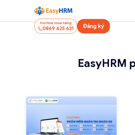
Hotline mua hàng
Đăng ký
0869 425 631
EasyHRM ph