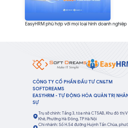
EasyHRM phù hợp với mọi loại hình doanh nghiệp
CÔNG TY CỔ PHẦN ĐẦU TƯ CN&TM
SOFTDREAMS
EASYHRM - TỰ ĐỘNG HÓA QUẢN TRỊ NHÂ
SỰ
Trụ sở chính: Tầng 3, tòa nhà CT5AB, Khu đô thị 
Khê, Phường Hà Đông, TP Hà Nội
Chi nhánh: Số H.54 đường Huỳnh Tấn Chùa, phư