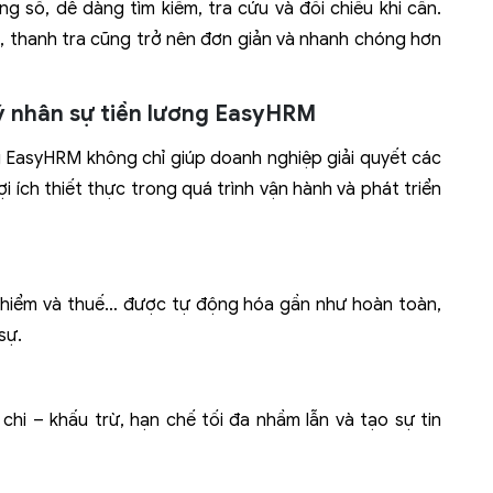
g số, dễ dàng tìm kiếm, tra cứu và đối chiếu khi cần.
, thanh tra cũng trở nên đơn giản và nhanh chóng hơn
lý nhân sự tiền lương EasyHRM
 EasyHRM không chỉ giúp doanh nghiệp giải quyết các
i ích thiết thực trong quá trình vận hành và phát triển
o hiểm và thuế… được tự động hóa gần như hoàn toàn,
sự.
chi – khấu trừ, hạn chế tối đa nhầm lẫn và tạo sự tin