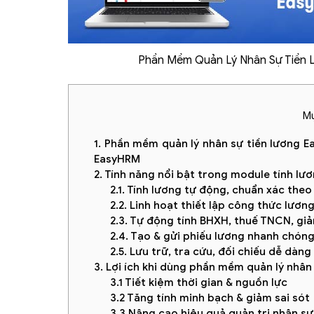
Phần Mềm Quản Lý Nhân Sự Tiền
Mụ
1. Phần mềm quản lý nhân sự tiền lương 
EasyHRM
2. Tính năng nổi bật trong module tính l
2.1. Tính lương tự động, chuẩn xác theo
2.2. Linh hoạt thiết lập công thức lươn
2.3. Tự động tính BHXH, thuế TNCN, giả
2.4. Tạo & gửi phiếu lương nhanh chón
2.5. Lưu trữ, tra cứu, đối chiếu dễ dàng
3. Lợi ích khi dùng phần mềm quản lý nhâ
3.1 Tiết kiệm thời gian & nguồn lực
3.2 Tăng tính minh bạch & giảm sai sót
3.3 Nâng cao hiệu quả quản trị nhân sự