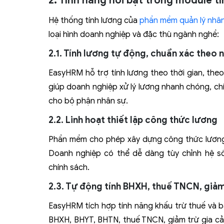
2. Tính năng nổi bật trong module 
Hệ thống tính lương của
phần mềm quản lý nhâ
loại hình doanh nghiệp và đặc thù ngành nghề:
2.1. Tính lương tự động, chuẩn xác theo 
EasyHRM hỗ trợ tính lương theo thời gian, the
giúp doanh nghiệp xử lý lương nhanh chóng, chí
cho bộ phận nhân sự.
2.2. Linh hoạt thiết lập công thức lương
Phần mềm cho phép xây dựng công thức lương r
Doanh nghiệp có thể dễ dàng tùy chỉnh hệ s
chính sách.
2.3. Tự động tính BHXH, thuế TNCN, giảm
EasyHRM tích hợp tính năng khấu trừ thuế và 
BHXH, BHYT, BHTN, thuế TNCN, giảm trừ gia cả