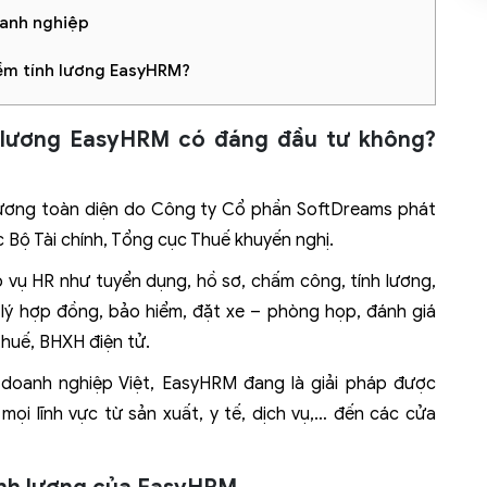
oanh nghiệp
ềm tính lương EasyHRM?
n lương EasyHRM có đáng đầu tư không?
lương toàn diện do Công ty Cổ phần SoftDreams phát
c Bộ Tài chính, Tổng cục Thuế khuyến nghị.
vụ HR như tuyển dụng, hồ sơ, chấm công, tính lương,
lý hợp đồng, bảo hiểm, đặt xe – phòng họp, đánh giá
thuế, BHXH điện tử.
ho doanh nghiệp Việt, EasyHRM đang là giải pháp được
mọi lĩnh vực từ sản xuất, y tế, dịch vụ,… đến các cửa