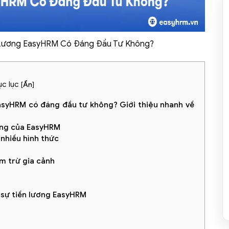
 Lương EasyHRM Có Đáng Đầu Tư Không?
c lục
[
Ẩn
]
EasyHRM có đáng đầu tư không? Giới thiệu nhanh về
ương của EasyHRM
 nhiều hình thức
g
m trừ gia cảnh
g
n sự tiền lương EasyHRM