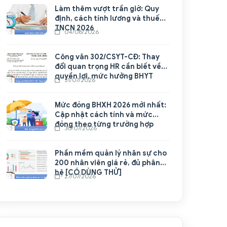
Làm thêm vượt trần giờ: Quy
định, cách tính lương và thuế
TNCN 2026
04/08/2026
Công văn 302/CSYT-CĐ: Thay
đổi quan trọng HR cần biết về
quyền lợi, mức hưởng BHYT
31/07/2026
Mức đóng BHXH 2026 mới nhất:
Cập nhật cách tính và mức
đóng theo từng trường hợp
30/07/2026
Phần mềm quản lý nhân sự cho
200 nhân viên giá rẻ, đủ phân
hệ [CÓ DÙNG THỬ]
27/07/2026