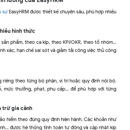
tính lương của EasyHRM
n sự
EasyHRM được thiết kế chuyên sâu, phù hợp nhiều
nhiều hình thức
o sản phẩm, theo ca kíp, theo KPI/OKR, theo tổ nhóm…
nh xác, hạn chế sai sót và giảm tải công việc thủ công
iêng theo từng bộ phận, vị trí hoặc quy định nội bộ.
ố, mức thưởng, phạt, phụ cấp… để phù hợp với từng
 trừ gia cảnh
bảo hiểm theo đúng quy định hiện hành. Các khoản như
nh… được hệ thống tính toán tự động và cập nhật kịp