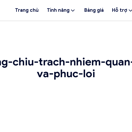
Trang chủ
Tính năng
Bảng giá
Hỗ trợ
ng-chiu-trach-nhiem-quan
va-phuc-loi