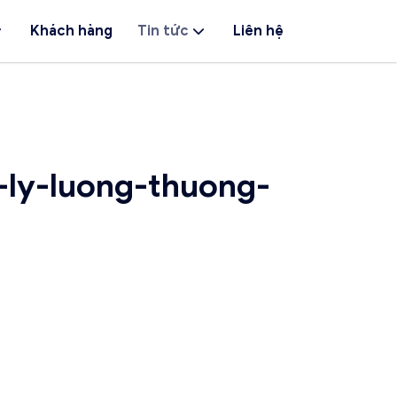
Khách hàng
Tin tức
Liên hệ
-ly-luong-thuong-