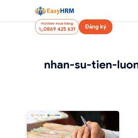
Hotline mua hàng
Đăng ký
0869 425 631
nhan-su-tien-luo