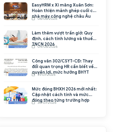
EasyHRM x Xi măng Xuân Sơn:
Hoàn thiện mảnh ghép cuối cho
nhà máy công nghệ châu Âu
06/08/2026
Làm thêm vượt trần giờ: Quy
định, cách tính lương và thuế
TNCN 2026
04/08/2026
Công văn 302/CSYT-CĐ: Thay
đổi quan trọng HR cần biết về
quyền lợi, mức hưởng BHYT
31/07/2026
Mức đóng BHXH 2026 mới nhất:
Cập nhật cách tính và mức
đóng theo từng trường hợp
30/07/2026