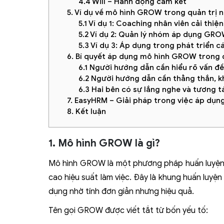
4.4 Will – Hành động cam kết
5. Ví dụ về mô hình GROW trong quản trị 
5.1 Ví dụ 1: Coaching nhân viên cải thiệ
5.2 Ví dụ 2: Quản lý nhóm áp dụng GRO
5.3 Ví dụ 3: Áp dụng trong phát triển 
6. Bí quyết áp dụng mô hình GROW trong 
6.1 Người hướng dẫn cần hiểu rõ vấn đề
6.2 Người hướng dẫn cần thẳng thắn, 
6.3 Hai bên có sự lắng nghe và tương t
7. EasyHRM – Giải pháp trong việc áp dụ
8. Kết luận
1. Mô hình GROW là gì?
Mô hình GROW là một phương pháp huấn luyện (
cao hiệu suất làm việc. Đây là khung huấn luyện
dụng nhờ tính đơn giản nhưng hiệu quả.
Tên gọi GROW được viết tắt từ bốn yếu tố: