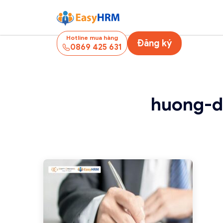
Hotline mua hàng
Đăng ký
0869 425 631
huong-d