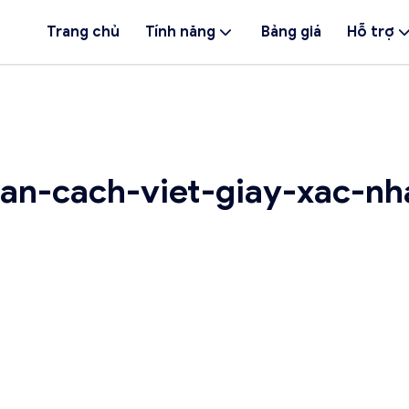
Trang chủ
Tính năng
Bảng giá
Hỗ trợ
an-cach-viet-giay-xac-nh