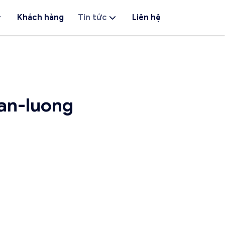
Khách hàng
Tin tức
Liên hệ
an-luong