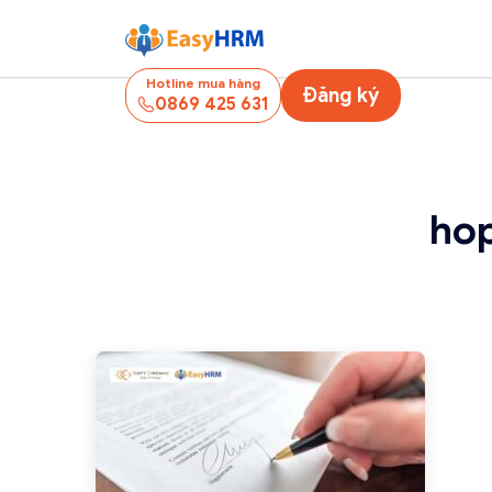
Hotline mua hàng
Đăng ký
0869 425 631
ho