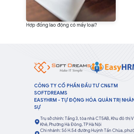
Hợp đồng lao động có mấy loại?
CÔNG TY CỔ PHẦN ĐẦU TƯ CN&TM
SOFTDREAMS
EASYHRM - TỰ ĐỘNG HÓA QUẢN TRỊ NHÂ
SỰ
Trụ sở chính: Tầng 3, tòa nhà CT5AB, Khu đô thị 
Khê, Phường Hà Đông, TP Hà Nội
Chi nhánh: Số H.54 đường Huỳnh Tấn Chùa, phư