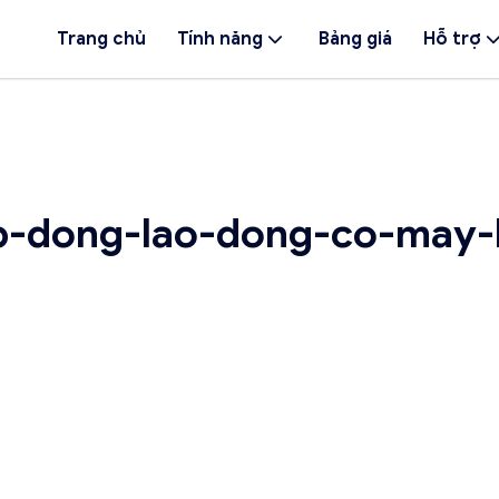
Trang chủ
Tính năng
Bảng giá
Hỗ trợ
p-dong-lao-dong-co-may-l