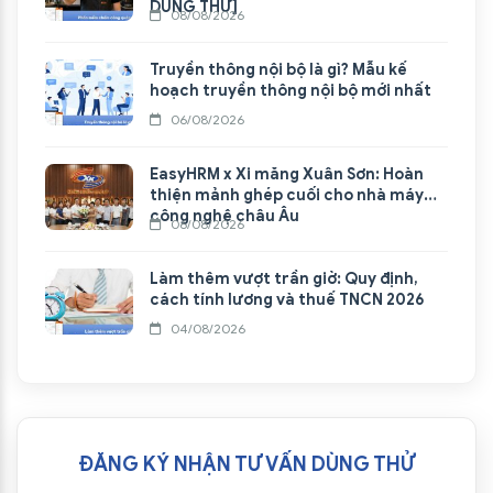
DÙNG THỬ]
08/08/2026
Truyền thông nội bộ là gì? Mẫu kế
hoạch truyền thông nội bộ mới nhất
06/08/2026
EasyHRM x Xi măng Xuân Sơn: Hoàn
thiện mảnh ghép cuối cho nhà máy
công nghệ châu Âu
06/08/2026
Làm thêm vượt trần giờ: Quy định,
cách tính lương và thuế TNCN 2026
04/08/2026
ĐĂNG KÝ NHẬN TƯ VẤN DÙNG THỬ