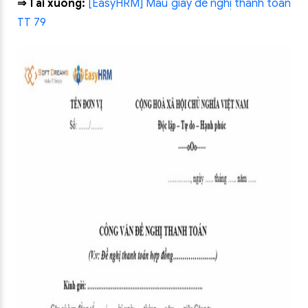
⇒ Tải xuống:
[EasyHRM] Mẫu giấy đề nghị thanh toán
TT 79