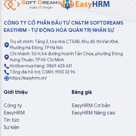
CÔNG TY CỔ PHẦN ĐẦU TƯ CN&TM SOFTDREAMS
EASYHRM - TỰ ĐỘNG HÓA QUẢN TRỊ NHÂN SỰ
Trụ sở chính: Tầng 3, tòa nhà CT5AB, Khu đô thị Văn Khê,
Phường Hà Đông, TP Hà Nội
Chi nhánh: Số H.54 đường Huỳnh Tấn Chùa, phường Đông
Hưng Thuận, TP Hồ Chí Minh
Hotline mua hàng: 0869 425 631
Tổng đài hỗ trợ, CSKH: 1900 33 96
https://easyhrm.vn/
Giới thiệu
Bảng giá
Công ty
EasyHRM Cơ bản
EasyHRM
EasyHRM Nâng cao
Tin tức
Sự kiện