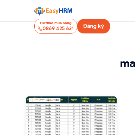
Hotline mua hàng
Đăng ký
0869 425 631
ma