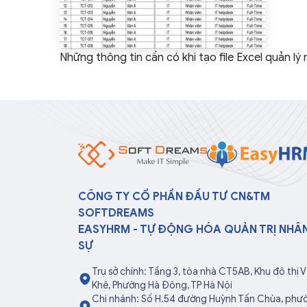
Những thông tin cần có khi tạo file Excel quản lý
CÔNG TY CỔ PHẦN ĐẦU TƯ CN&TM
SOFTDREAMS
EASYHRM - TỰ ĐỘNG HÓA QUẢN TRỊ NHÂ
SỰ
Trụ sở chính: Tầng 3, tòa nhà CT5AB, Khu đô thị 
Khê, Phường Hà Đông, TP Hà Nội
Chi nhánh: Số H.54 đường Huỳnh Tấn Chùa, phư