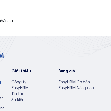
 nhân sự
Giới thiệu
Bảng giá
Công ty
EasyHRM Cơ bản
N
EasyHRM
EasyHRM Nâng cao
Tin tức
Văn
Sự kiện
ờng